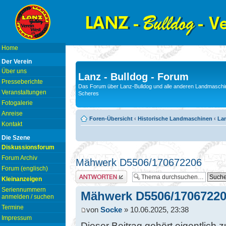
Home
Der Verein
Über uns
Lanz - Bulldog - Forum
Presseberichte
Das Forum über Lanz-Bulldog und alle anderen Landmaschin
Veranstaltungen
Scheres
Fotogalerie
Anreise
Foren-Übersicht
‹
Historische Landmaschinen
‹
La
Kontakt
Die Szene
Diskussionsforum
Forum Archiv
Mähwerk D5506/170672206
Forum (englisch)
Antwort erstellen
Kleinanzeigen
Seriennummern
Mähwerk D5506/1706722
anmelden / suchen
Termine
von
Socke
» 10.06.2025, 23:38
Impressum
Dieser Beitrag gehört eigentlich 