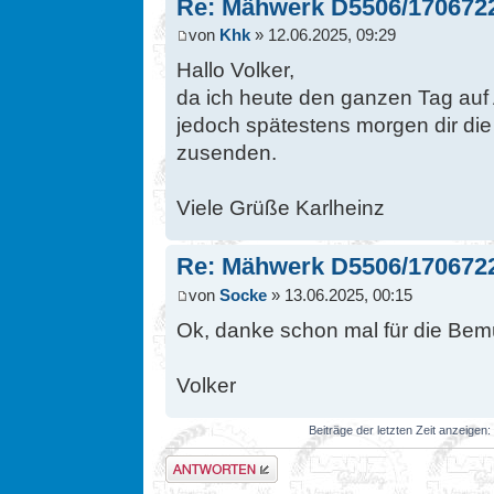
Re: Mähwerk D5506/170672
von
Khk
» 12.06.2025, 09:29
Hallo Volker,
da ich heute den ganzen Tag auf
jedoch spätestens morgen dir di
zusenden.
Viele Grüße Karlheinz
Re: Mähwerk D5506/170672
von
Socke
» 13.06.2025, 00:15
Ok, danke schon mal für die Be
Volker
Beiträge der letzten Zeit anzeigen:
Antwort erstellen