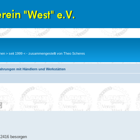
en > seit 1999 < - zusammengestellt von Theo Scheres
fahrungen mit Händlern und Werkstätten
n 2416 besorgen