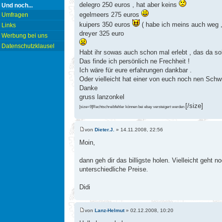
delegro 250 euros , hat aber keins
Und noch...
egelmeers 275 euros
Umfragen
kuipers 350 euros
( habe ich meins auch weg ,
Links
dreyer 325 euro
Werbung bei uns
Datenschutzklausel
Habt ihr sowas auch schon mal erlebt , das da so
Das finde ich persönlich ne Frechheit !
Ich wäre für eure erfahrungen dankbar .
Oder vielleicht hat einer von euch noch nen Schw
Danke
gruss lanzonkel
[/size]
[size=9]Rechtschreibfehler können bei ebay versteigert werden
von
Dieter.J.
» 14.11.2008, 22:56
Moin,
dann geh dir das billigste holen. Vielleicht geht 
unterschiedliche Preise.
Didi
von
Lanz-Helmut
» 02.12.2008, 10:20