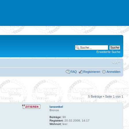
Erweiterte Suche
FAQ
Registrieren
Anmelden
5 Beiträge • Seite
1
von
1
lanzonkel
Bronze
Beiträge:
90
Registriert:
20.02.2008, 14:17
Wohnort:
leer