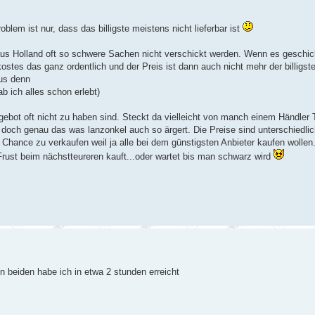
roblem ist nur, dass das billigste meistens nicht lieferbar ist
us Holland oft so schwere Sachen nicht verschickt werden. Wenn es geschick
ostes das ganz ordentlich und der Preis ist dann auch nicht mehr der billigste
aus denn
b ich alles schon erlebt)
gebot oft nicht zu haben sind. Steckt da vielleicht von manch einem Händler 
 doch genau das was lanzonkel auch so ärgert. Die Preise sind unterschiedlich
 Chance zu verkaufen weil ja alle bei dem günstigsten Anbieter kaufen wollen.D
 Frust beim nächstteureren kauft...oder wartet bis man schwarz wird
en beiden habe ich in etwa 2 stunden erreicht