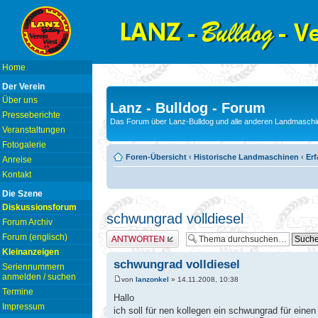
Home
Der Verein
Über uns
Lanz - Bulldog - Forum
Presseberichte
Das Forum über Lanz-Bulldog und alle anderen Landmaschin
Veranstaltungen
Fotogalerie
Foren-Übersicht
‹
Historische Landmaschinen
‹
Er
Anreise
Kontakt
Die Szene
Diskussionsforum
schwungrad volldiesel
Forum Archiv
Antwort erstellen
Forum (englisch)
Kleinanzeigen
schwungrad volldiesel
Seriennummern
anmelden / suchen
von
lanzonkel
» 14.11.2008, 10:38
Termine
Hallo
Impressum
ich soll für nen kollegen ein schwungrad für eine