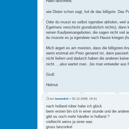
Hallo lanzonkel,
wie Dieter schon sagt, hol dir das billigste. Das P
Oder du musst es selbst irgendwo abholen, weil a
Egelmers verschickt grundsätzlich nichts), dann k
reinen Kaufpreisangeboten, die sagen nicht viel 
du musste es ja irgendwie nach Hause kriegen.(ha
Mich ärgert es am meisten, dass die billigsten An
wenn erstmal ein Preis genannt ist, dann passiert
nicht liefern und dadurch haben die anderen keine
nicht.....also wartet man...bis man entweder aus
Gruß
Helmut
von
lanzonkel
» 02.12.2008, 16:41
nach holland rüber habe ich glück
beim ersten bin ich in einer stunde und die ander
gibt es noch mehr händler in holland ?
vielleicht weiss ja einer was
gruss lanzonkel