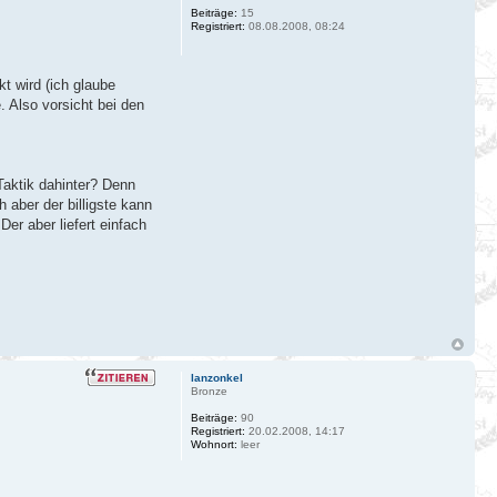
Beiträge:
15
Registriert:
08.08.2008, 08:24
t wird (ich glaube
. Also vorsicht bei den
Taktik dahinter? Denn
 aber der billigste kann
er aber liefert einfach
lanzonkel
Bronze
Beiträge:
90
Registriert:
20.02.2008, 14:17
Wohnort:
leer