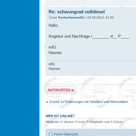
Re: schwungrad volldiesel
von
Treckerhannes63
» 03.03.2014, 21:33
Hallo,
Angebot und Nachfrage r________ d__ P____
mfG
Hannes
mfG
Hannes
Antwort erstellen
Zurück zu Erfahrungen mit Händlern und Werkstätten
WER IST ONLINE?
Mitglieder in diesem Forum: 0 Mitglieder und 6 Gäste
Foren-Übersicht