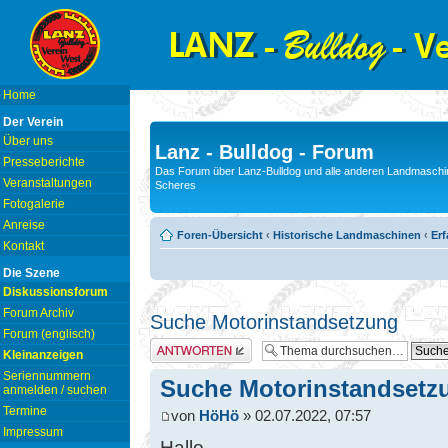
Home
Der Verein
Über uns
Lanz - Bulldog - Forum
Presseberichte
Das Forum über Lanz-Bulldog und alle anderen Landmaschin
Veranstaltungen
Scheres
Fotogalerie
Anreise
Foren-Übersicht
‹
Historische Landmaschinen
‹
Er
Kontakt
Die Szene
Diskussionsforum
Forum Archiv
Suche Motorinstandsetzung
Forum (englisch)
Antwort erstellen
Kleinanzeigen
Seriennummern
Suche Motorinstandsetz
anmelden / suchen
Termine
von
HöHö
» 02.07.2022, 07:57
Impressum
Hallo,