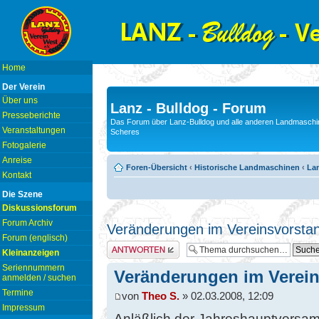
Home
Der Verein
Über uns
Lanz - Bulldog - Forum
Presseberichte
Das Forum über Lanz-Bulldog und alle anderen Landmaschin
Veranstaltungen
Scheres
Fotogalerie
Anreise
Foren-Übersicht
‹
Historische Landmaschinen
‹
Lan
Kontakt
Die Szene
Diskussionsforum
Forum Archiv
Veränderungen im Vereinsvorsta
Forum (englisch)
Antwort erstellen
Kleinanzeigen
Seriennummern
Veränderungen im Verei
anmelden / suchen
Termine
von
Theo S.
» 02.03.2008, 12:09
Impressum
Anläßlich der Jahreshauptversa