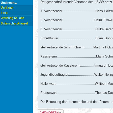
Der geschäftsführende Vorstand des LBVW setzt
Und noch...
Umfragen
1. Vorsitzender.................................Hans Holzw
Links
Werbung bei uns
2. Vorsitzender................................Heinz Erdw
Datenschutzklausel
3. Vorsitzender.................................Ulrike Bere
Schriftführer.....................................Frank Bong
stellvertretende Schriftführerin.........Martina Holz
Kassiererin.......................................Maria Sch
stellvertretende Kassiererin..............Irmgard Hol
Jugendbeauftragter..........................Walter Helin
Hallenwart.......................................Willibert 
Pressewart......................................Thomas 
Die Betreuung der Internetseite und des Forums e
Antwort erstellen