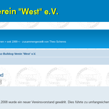
en > seit 1999 < - zusammengestellt von Theo Scheres
z-Bulldog-Verein 'West' e.V.
nd
2008 wurde ein neuer Vereinsvorstand gewählt. Dies führte zu umfangreiche