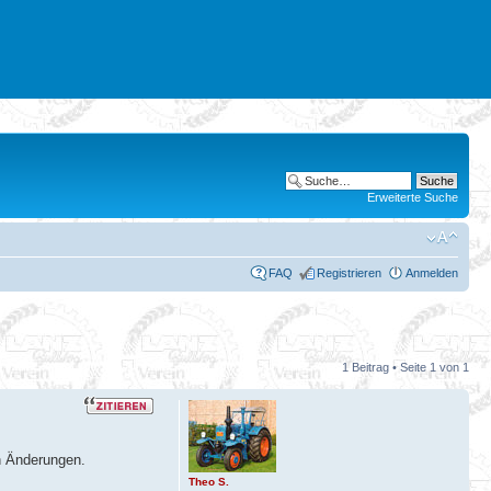
Erweiterte Suche
FAQ
Registrieren
Anmelden
1 Beitrag • Seite
1
von
1
n Änderungen.
Theo S.