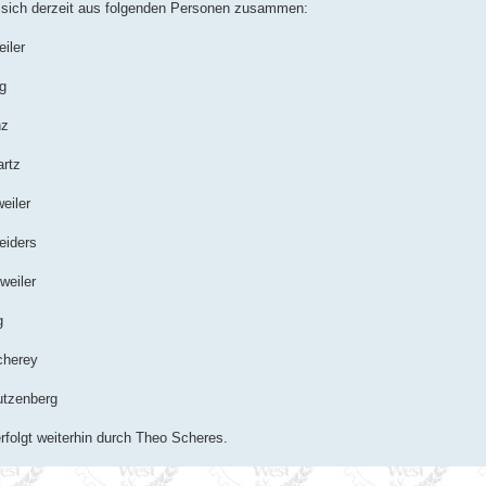
 sich derzeit aus folgenden Personen zusammen:
eiler
eg
nz
artz
weiler
neiders
zweiler
g
Macherey
Dautzenberg
rfolgt weiterhin durch Theo Scheres.