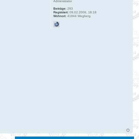
Administrator
Beiträge:
293
Registriert:
09.02.2006, 18:18
Wohnort:
41844 Wegberg
1 Beitrag • Seite
1
von
1