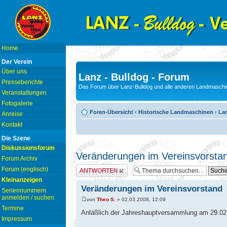
Home
Der Verein
Über uns
Lanz - Bulldog - Forum
Presseberichte
Das Forum über Lanz-Bulldog und alle anderen Landmaschin
Veranstaltungen
Fotogalerie
Foren-Übersicht
‹
Historische Landmaschinen
‹
Lan
Anreise
Kontakt
Die Szene
Diskussionsforum
Veränderungen im Vereinsvorsta
Forum Archiv
Antwort erstellen
Forum (englisch)
Kleinanzeigen
Veränderungen im Vereinsvorstand
Seriennummern
anmelden / suchen
von
Theo S.
» 02.03.2008, 12:09
Termine
Anläßlich der Jahreshauptversammlung am 29.02.
Impressum