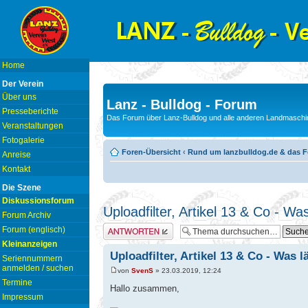
Home
Der Verein
Über uns
Lanz - Bulldog - Forum
Presseberichte
Das Forum über Lanz-Bulldog und alle anderen Landmaschin
Veranstaltungen
Fotogalerie
Foren-Übersicht
‹
Rund um lanzbulldog.de & das 
Anreise
Kontakt
Die Szene
Diskussionsforum
Uploadfilter, Artikel 13 & Co - W
Forum Archiv
Antwort erstellen
Forum (englisch)
Kleinanzeigen
Uploadfilter, Artikel 13 & Co - Was 
Seriennummern
anmelden / suchen
von
SvenS
» 23.03.2019, 12:24
Termine
Hallo zusammen,
Impressum