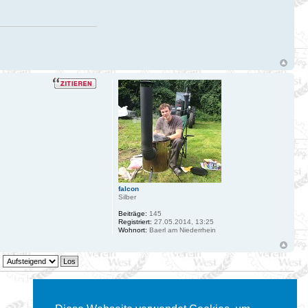
falcon
Silber
Beiträge:
145
Registriert:
27.05.2014, 13:25
Wohnort:
Baerl am Niederrhein
2 Beiträge • Seite
1
von
1