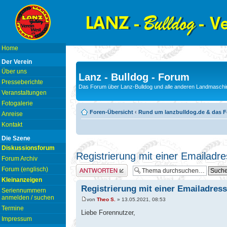
Home
Der Verein
Über uns
Lanz - Bulldog - Forum
Presseberichte
Das Forum über Lanz-Bulldog und alle anderen Landmaschin
Veranstaltungen
Fotogalerie
Foren-Übersicht
‹
Rund um lanzbulldog.de & das 
Anreise
Kontakt
Die Szene
Diskussionsforum
Registrierung mit einer Emailadr
Forum Archiv
Antwort erstellen
Forum (englisch)
Kleinanzeigen
Registrierung mit einer Emailadres
Seriennummern
anmelden / suchen
von
Theo S.
» 13.05.2021, 08:53
Termine
Liebe Forennutzer,
Impressum