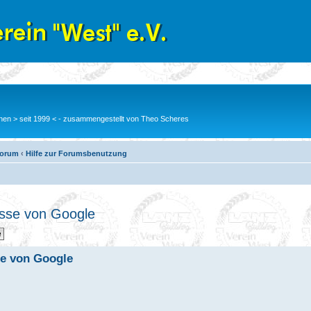
en > seit 1999 < - zusammengestellt von Theo Scheres
Forum
‹
Hilfe zur Forumsbenutzung
esse von Google
se von Google