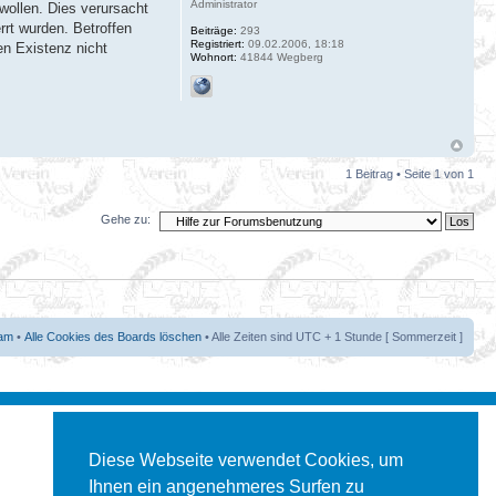
Administrator
wollen. Dies verursacht
rrt wurden. Betroffen
Beiträge:
293
Registriert:
09.02.2006, 18:18
en Existenz nicht
Wohnort:
41844 Wegberg
1 Beitrag • Seite
1
von
1
Gehe zu:
am
•
Alle Cookies des Boards löschen
• Alle Zeiten sind UTC + 1 Stunde [ Sommerzeit ]
Diese Webseite verwendet Cookies, um
Ihnen ein angenehmeres Surfen zu