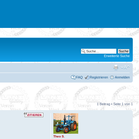
Erweiterte Suche
FAQ
Registrieren
Anmelden
1 Beitrag • Seite
1
von
1
Theo S.