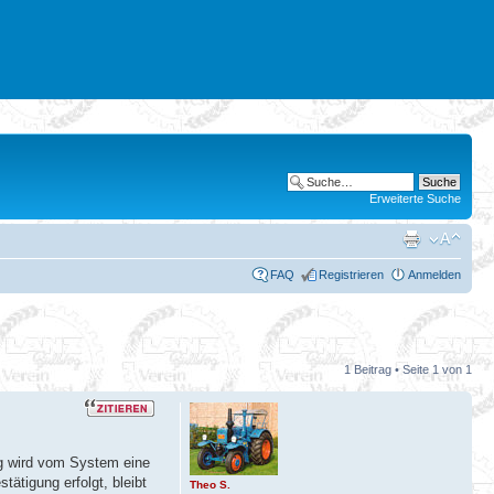
Erweiterte Suche
FAQ
Registrieren
Anmelden
1 Beitrag • Seite
1
von
1
ung wird vom System eine
ätigung erfolgt, bleibt
Theo S.