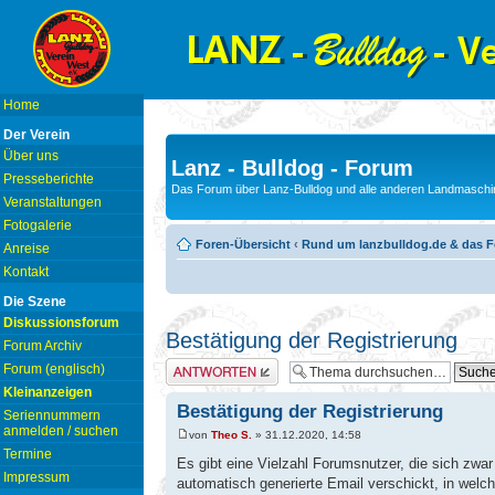
Home
Der Verein
Über uns
Lanz - Bulldog - Forum
Presseberichte
Das Forum über Lanz-Bulldog und alle anderen Landmaschin
Veranstaltungen
Fotogalerie
Foren-Übersicht
‹
Rund um lanzbulldog.de & das 
Anreise
Kontakt
Die Szene
Diskussionsforum
Bestätigung der Registrierung
Forum Archiv
Antwort erstellen
Forum (englisch)
Kleinanzeigen
Bestätigung der Registrierung
Seriennummern
anmelden / suchen
von
Theo S.
» 31.12.2020, 14:58
Termine
Es gibt eine Vielzahl Forumsnutzer, die sich zwar
Impressum
automatisch generierte Email verschickt, in welch