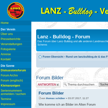
Home
Der Verein
Über uns
Lanz - Bulldog - Forum
Presseberichte
Das Forum über Lanz-Bulldog und alle anderen Landmaschin
Veranstaltungen
Scheres
Fotogalerie
Anreise
Foren-Übersicht
‹
Rund um lanzbulldog.de & das 
Kontakt
Die Szene
Diskussionsforum
Forum Archiv
Forum Bilder
Forum (englisch)
Antwort erstellen
Kleinanzeigen
Seriennummern
Forum Bilder
anmelden / suchen
von
thomas schüber
» 03.07.2017, 11:27
Termine
Impressum
Wie komme ich an Bilder im Alten Forum