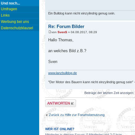
Und noch...
Umfragen
Ein Bulldog kann nicht einzylindrig genug sein.
Links
Werbung bei uns
Re: Forum Bilder
Datenschutzklausel
von
SvenS
» 04.08.2017, 08:29
Hallo Thomas,
an welches Bild z.B.?
Sven
www.lanzbulldog.de
"Der Motor des Bauern kann nicht einzylindrig genug sein" 
Beiträge der letzten Zeit anzeigen:
Antwort erstellen
Zurück zu Hilfe zur Forumsbenutzung
WER IST ONLINE?
Mitglieder in diesem Forum: 0 Mitglieder und 2 Gäste