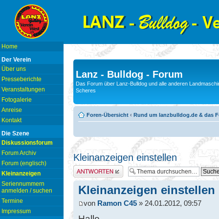
Home
Der Verein
Über uns
Lanz - Bulldog - Forum
Presseberichte
Das Forum über Lanz-Bulldog und alle anderen Landmaschin
Veranstaltungen
Scheres
Fotogalerie
Anreise
Foren-Übersicht
‹
Rund um lanzbulldog.de & das 
Kontakt
Die Szene
Diskussionsforum
Forum Archiv
Kleinanzeigen einstellen
Forum (englisch)
Antwort erstellen
Kleinanzeigen
Seriennummern
Kleinanzeigen einstellen
anmelden / suchen
Termine
von
Ramon C45
» 24.01.2012, 09:57
Impressum
Hallo