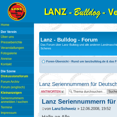
Home
Der Verein
Über uns
Lanz - Bulldog - Forum
Presseberichte
Das Forum über Lanz-Bulldog und alle anderen Landmaschin
Veranstaltungen
Scheres
Fotogalerie
Anreise
Foren-Übersicht
‹
Rund um lanzbulldog.de & das 
Kontakt
Die Szene
Diskussionsforum
Forum Archiv
Lanz Seriennummern für Deutsch
Forum (englisch)
Antwort erstellen
Kleinanzeigen
Seriennummern
Lanz Seriennummern für
anmelden / suchen
Termine
von
LanzSchweiz
» 12.06.2008, 19:52
Impressum
Hallo an Alle