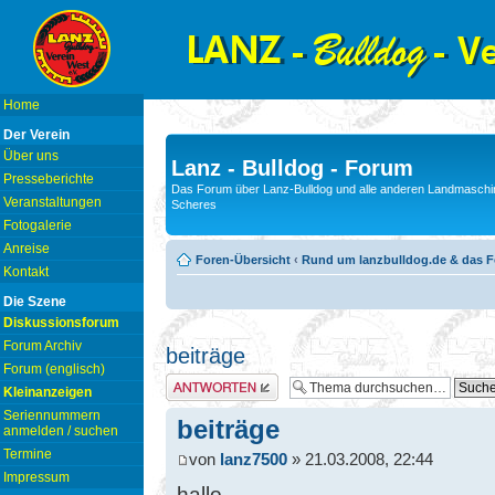
Home
Der Verein
Über uns
Lanz - Bulldog - Forum
Presseberichte
Das Forum über Lanz-Bulldog und alle anderen Landmaschin
Veranstaltungen
Scheres
Fotogalerie
Anreise
Foren-Übersicht
‹
Rund um lanzbulldog.de & das 
Kontakt
Die Szene
Diskussionsforum
Forum Archiv
beiträge
Forum (englisch)
Antwort erstellen
Kleinanzeigen
Seriennummern
beiträge
anmelden / suchen
Termine
von
lanz7500
» 21.03.2008, 22:44
Impressum
hallo