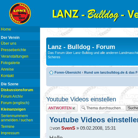
Home
Der Verein
Über uns
Lanz - Bulldog - Forum
Presseberichte
Das Forum über Lanz-Bulldog und alle anderen Landmaschin
Veranstaltungen
Scheres
Fotogalerie
Anreise
Foren-Übersicht
‹
Rund um lanzbulldog.de & das 
Kontakt
Die Szene
Diskussionsforum
Forum Archiv
Youtube Videos einstellen
Forum (englisch)
Antwort erstellen
Kleinanzeigen
Seriennummern
Youtube Videos einstelle
anmelden / suchen
Termine
von
SvenS
» 09.02.2008, 15:31
Impressum
Hallo,