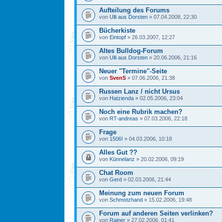
Aufteilung des Forums
von
Ulli aus Dorsten
» 07.04.2008, 22:30
Bücherkiste
von
Eintopf
» 26.03.2007, 12:27
Altes Bulldog-Forum
von
Ulli aus Dorsten
» 20.06.2006, 21:16
Neuer "Termine"-Seite
von
SvenS
» 07.06.2006, 21:38
Russen Lanz / nicht Ursus
von
Hatzienda
» 02.05.2006, 23:04
Noch eine Rubrik machen?
von
RT-andreas
» 07.03.2006, 22:18
Frage
von
1506!
» 04.03.2006, 10:18
Alles Gut ??
von
Künnelanz
» 20.02.2006, 09:19
Chat Room
von
Gerd
» 02.03.2006, 21:44
Meinung zum neuen Forum
von
Schmotzhand
» 15.02.2006, 19:48
Forum auf anderen Seiten verlinken?
von
Rainer
» 27.02.2006, 01:41