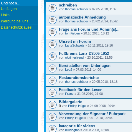
Und noch...
schreiben
Umfragen
von
thomas schüber
» 07.05.2018, 11:46
Links
automatische Anmeldung
Werbung bei uns
von
thomas schüber
» 28.02.2014, 15:42
Datenschutzklausel
Frage ans Forum und Admin(s)...
von
tom7ieben
» 20.10.2013, 18:12
Uhrzeit im Forum
von
LanzSchweiz
» 16.11.2011, 19:16
Fußbrems Lanz D9506 1952
von
oldtimerfreud
» 23.10.2011, 12:55
Bereitstellen von Unterlagen
von
Leo2
» 07.03.2011, 14:00
Restaurationsberichte
von
thomas schüber
» 20.05.2010, 18:18
Feedback für den Leser
von
Franz
» 31.05.2010, 21:00
Bildergalerie
von
Philipp Hügel
» 24.09.2008, 20:04
Verwendung der Signatur / Fuhrpark
von
Philipp Hügel
» 13.01.2010, 20:44
kategorie für videos
von
bulldogfan
» 20.08.2008, 18:08