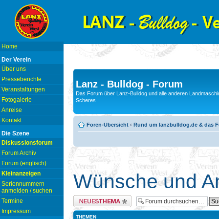
Home
Der Verein
Über uns
Presseberichte
Lanz - Bulldog - Forum
Veranstaltungen
Das Forum über Lanz-Bulldog und alle anderen Landmaschin
Fotogalerie
Scheres
Anreise
Kontakt
Foren-Übersicht
‹
Rund um lanzbulldog.de & das 
Die Szene
Diskussionsforum
Forum Archiv
Forum (englisch)
Kleinanzeigen
Wünsche und An
Seriennummern
anmelden / suchen
Neues Thema erstellen
Termine
Impressum
THEMEN