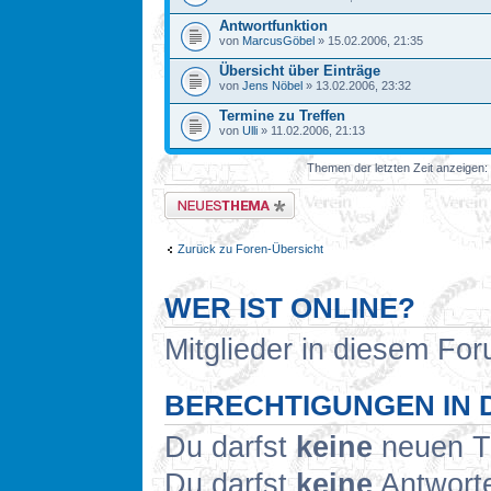
Antwortfunktion
von
MarcusGöbel
» 15.02.2006, 21:35
Übersicht über Einträge
von
Jens Nöbel
» 13.02.2006, 23:32
Termine zu Treffen
von
Ulli
» 11.02.2006, 21:13
Themen der letzten Zeit anzeigen:
Neues Thema erstellen
Zurück zu Foren-Übersicht
WER IST ONLINE?
Mitglieder in diesem For
BERECHTIGUNGEN IN 
Du darfst
keine
neuen Th
Du darfst
keine
Antworte