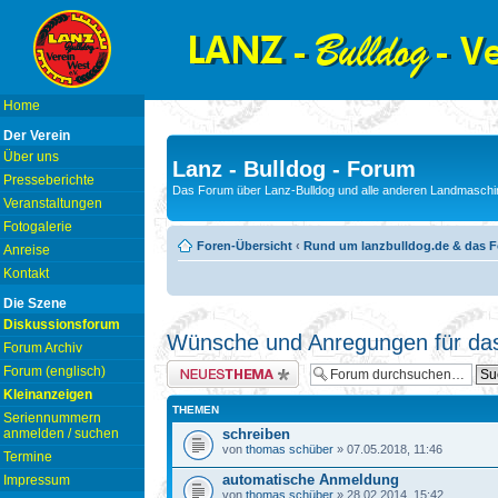
Home
Der Verein
Über uns
Lanz - Bulldog - Forum
Presseberichte
Das Forum über Lanz-Bulldog und alle anderen Landmaschin
Veranstaltungen
Fotogalerie
Foren-Übersicht
‹
Rund um lanzbulldog.de & das 
Anreise
Kontakt
Die Szene
Diskussionsforum
Wünsche und Anregungen für da
Forum Archiv
Neues Thema erstellen
Forum (englisch)
Kleinanzeigen
THEMEN
Seriennummern
anmelden / suchen
schreiben
von
thomas schüber
» 07.05.2018, 11:46
Termine
automatische Anmeldung
Impressum
von
thomas schüber
» 28.02.2014, 15:42