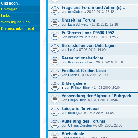
Und noch...
Frage ans Forum und Admin(s)...
Umfragen
von
tom7ieben
» 20.10.2013, 18:12
Links
Uhrzeit im Forum
Werbung bei uns
von
LanzSchweiz
» 16.11.2011, 19:16
Datenschutzklausel
Fußbrems Lanz D9506 1952
von
oldtimerfreud
» 23.10.2011, 12:55
Bereitstellen von Unterlagen
von
Leo2
» 07.03.2011, 14:00
Restaurationsberichte
von
thomas schüber
» 20.05.2010, 18:18
Feedback für den Leser
von
Franz
» 31.05.2010, 21:00
Bildergalerie
von
Philipp Hügel
» 24.09.2008, 20:04
Verwendung der Signatur / Fuhrpark
von
Philipp Hügel
» 13.01.2010, 20:44
kategorie für videos
von
bulldogfan
» 20.08.2008, 18:08
Aufteilung des Forums
von
Ulli aus Dorsten
» 07.04.2008, 22:30
Bücherkiste