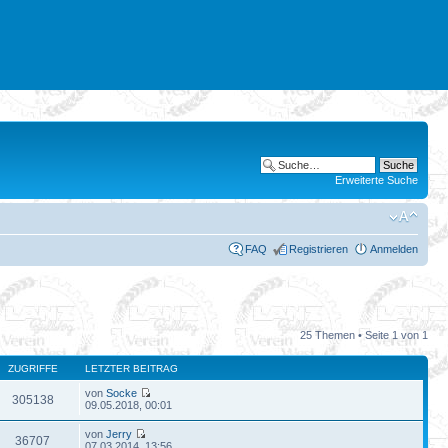
Erweiterte Suche
FAQ
Registrieren
Anmelden
25 Themen • Seite
1
von
1
ZUGRIFFE
LETZTER BEITRAG
von
Socke
305138
09.05.2018, 00:01
von
Jerry
36707
07.03.2014, 13:56