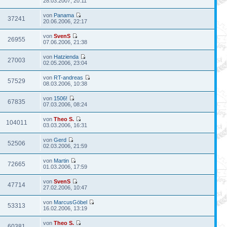
28.03.2007, 20:11
von
Panama
37241
20.06.2006, 22:17
von
SvenS
26955
07.06.2006, 21:38
von
Hatzienda
27003
02.05.2006, 23:04
von
RT-andreas
57529
08.03.2006, 10:38
von
1506!
67835
07.03.2006, 08:24
von
Theo S.
104011
03.03.2006, 16:31
von
Gerd
52506
02.03.2006, 21:59
von
Martin
72665
01.03.2006, 17:59
von
SvenS
47714
27.02.2006, 10:47
von
MarcusGöbel
53313
16.02.2006, 13:19
von
Theo S.
60381