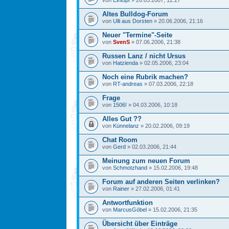
von
Eintopf
» 26.03.2007, 12:27
Altes Bulldog-Forum
von
Ulli aus Dorsten
» 20.06.2006, 21:16
Neuer "Termine"-Seite
von
SvenS
» 07.06.2006, 21:38
Russen Lanz / nicht Ursus
von
Hatzienda
» 02.05.2006, 23:04
Noch eine Rubrik machen?
von
RT-andreas
» 07.03.2006, 22:18
Frage
von
1506!
» 04.03.2006, 10:18
Alles Gut ??
von
Künnelanz
» 20.02.2006, 09:19
Chat Room
von
Gerd
» 02.03.2006, 21:44
Meinung zum neuen Forum
von
Schmotzhand
» 15.02.2006, 19:48
Forum auf anderen Seiten verlinken?
von
Rainer
» 27.02.2006, 01:41
Antwortfunktion
von
MarcusGöbel
» 15.02.2006, 21:35
Übersicht über Einträge