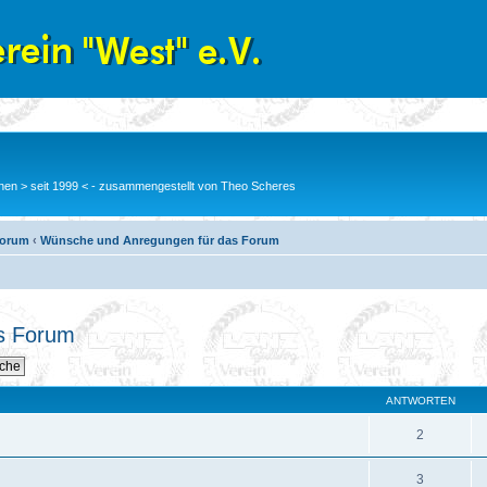
en > seit 1999 < - zusammengestellt von Theo Scheres
Forum
‹
Wünsche und Anregungen für das Forum
s Forum
ANTWORTEN
2
3