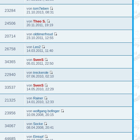
von
tom7ieben
23284
21.10.2013, 08:31
von
Theo S.
24506
20.11.2011, 19:19
von
oldtimerfreud
20714
23.10.2011, 12:55
von
Leo2
26758
14.03.2011, 11:40
von
SvenS
34365
05.01.2011, 22:50
von
treckerole
22940
07.06.2010, 02:10
von
SvenS
33537
14.05.2010, 22:29
von
Rainer
21325
14.01.2010, 12:33
von
wolfgang bofinger
23956
10.09.2008, 20:15
von
Socke
34067
08.04.2008, 20:41
von
Eintopf
44685