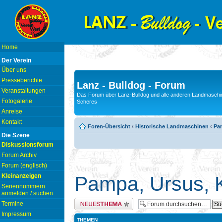
Home
Der Verein
Über uns
Presseberichte
Lanz - Bulldog - Forum
Veranstaltungen
Das Forum über Lanz-Bulldog und alle anderen Landmaschin
Fotogalerie
Scheres
Anreise
Kontakt
Foren-Übersicht
‹
Historische Landmaschinen
‹
Pam
Die Szene
Diskussionsforum
Forum Archiv
Forum (englisch)
Kleinanzeigen
Pampa, Ursus, K
Seriennummern
anmelden / suchen
Neues Thema erstellen
Termine
Impressum
THEMEN