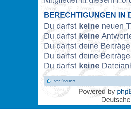
Mitglieder in diesem For
BERECHTIGUNGEN IN 
Du darfst
keine
neuen Th
Du darfst
keine
Antworte
Du darfst deine Beiträg
Du darfst deine Beiträg
Du darfst
keine
Dateianh
Foren-Übersicht
Powered by
php
Deutsche