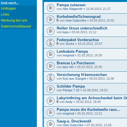
Und noch...
Pampa zulassen
Umfragen
von
Alex Klapproth
» 15.04.2013, 21:27
Links
Kurbelwelle/Schwungrad
Werbung bei uns
von
Uwe Gatschke
» 03.04.2013, 22:02
Datenschutzklausel
Reifen Ursus unterschiedlich
von
lupa
» 03.04.2013, 21:12
Federpaket Vorderachse
von
Socke
» 18.10.2012, 22:57
Lenksäule Pampa
von
mogmuli
» 31.03.2013, 16:35
Bremse Le Percheron
von
lanz-hth
» 25.03.2013, 15:39
Versicherung H-kennzeichen
von
Kurt aus Gangelt
» 09.03.2013, 12:38
Schilder Pampa
von
Pampa T 02
» 02.08.2010, 18:53
Labyrinthring am Achsschenkel beim U
von
Andy
» 26.02.2013, 18:49
Pampa muss die Kurbelwelle raus...
von
mogmuli
» 05.02.2013, 12:21
Saug-u. Druckventil
von
Uwe Gatschke
» 07.02.2010, 13:28