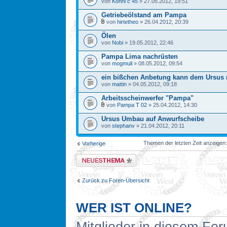
von
Konni c 45
» 27.05.2012, 19:51
Getriebeölstand am Pampa
von
hirtetheo
» 26.04.2012, 20:39
Ölen
von
Nobi
» 19.05.2012, 22:46
Pampa Lima nachrüsten
von
mogmuli
» 08.05.2012, 09:54
ein bißchen Anbetung kann dem Ursus n
von
mattin
» 04.05.2012, 09:18
Arbeitsscheinwerfer "Pampa"
von
Pampa T 02
» 25.04.2012, 14:30
Ursus Umbau auf Anwurfscheibe
von
stephanv
» 21.04.2012, 20:11
Themen der letzten Zeit anzeigen
Vorherige
Neues Thema erstellen
Zurück zu Foren-Übersicht
WER IST ONLINE?