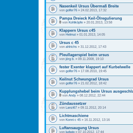
Nasenkeil Ursus Übermaß Breite
von
golfer76
» 24.02.2013, 17:32
Pampa Dreieck Keil-Ölregulierung
von
Kohlköpfe
» 20.01.2013, 13:58
Klappern Ursus c45
von
Helmut
» 01.01.2013, 14:05
Ursus c 45
von
ahlrichs
» 31.12.2012, 17:43
Pleullagerspiel beim ursus
von
jörg b.
» 09.11.2008, 19:10
fester Exenter klappert auf Kurbelwelle
von
golfer76
» 17.08.2010, 19:45
Keilnut Schwungrad Ursus
von
golfer76
» 21.02.2012, 18:42
Kupplungshebel beim Ursus ausgeschl
von
Andy
» 08.12.2012, 22:44
Zündaussetzer
von
Lanzi67
» 09.11.2012, 20:14
Lichtmaschiene
von
Konni c 45
» 16.11.2012, 13:16
Luftansaugung Ursus
von
ludwig
» 07.10.2012, 17:44