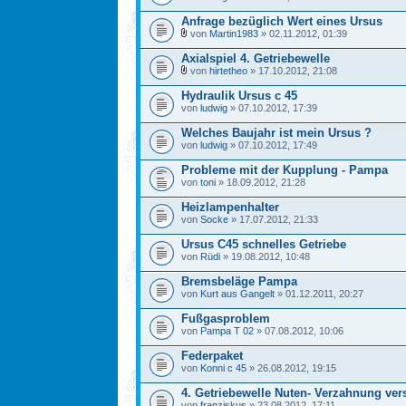
Anfrage bezüglich Wert eines Ursus
von
Martin1983
» 02.11.2012, 01:39
Axialspiel 4. Getriebewelle
von
hirtetheo
» 17.10.2012, 21:08
Hydraulik Ursus c 45
von
ludwig
» 07.10.2012, 17:39
Welches Baujahr ist mein Ursus ?
von
ludwig
» 07.10.2012, 17:49
Probleme mit der Kupplung - Pampa
von
toni
» 18.09.2012, 21:28
Heizlampenhalter
von
Socke
» 17.07.2012, 21:33
Ursus C45 schnelles Getriebe
von
Rüdi
» 19.08.2012, 10:48
Bremsbeläge Pampa
von
Kurt aus Gangelt
» 01.12.2011, 20:27
Fußgasproblem
von
Pampa T 02
» 07.08.2012, 10:06
Federpaket
von
Konni c 45
» 26.08.2012, 19:15
4. Getriebewelle Nuten- Verzahnung ver
von
franziskus
» 23.08.2012, 17:11