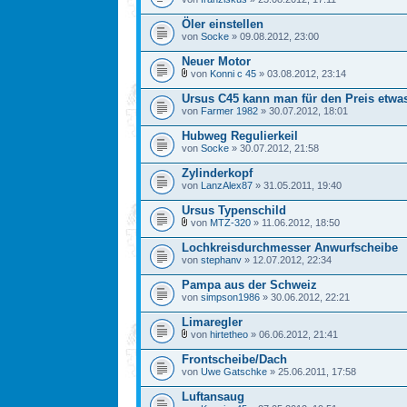
Öler einstellen
von
Socke
» 09.08.2012, 23:00
Neuer Motor
von
Konni c 45
» 03.08.2012, 23:14
Ursus C45 kann man für den Preis etwa
von
Farmer 1982
» 30.07.2012, 18:01
Hubweg Regulierkeil
von
Socke
» 30.07.2012, 21:58
Zylinderkopf
von
LanzAlex87
» 31.05.2011, 19:40
Ursus Typenschild
von
MTZ-320
» 11.06.2012, 18:50
Lochkreisdurchmesser Anwurfscheibe
von
stephanv
» 12.07.2012, 22:34
Pampa aus der Schweiz
von
simpson1986
» 30.06.2012, 22:21
Limaregler
von
hirtetheo
» 06.06.2012, 21:41
Frontscheibe/Dach
von
Uwe Gatschke
» 25.06.2011, 17:58
Luftansaug