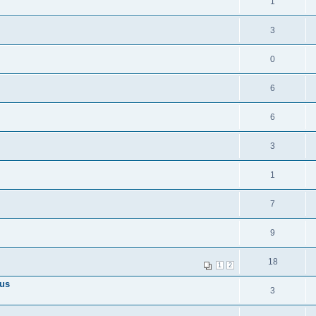
1
3
0
6
6
3
1
7
9
18
1
2
sus
3