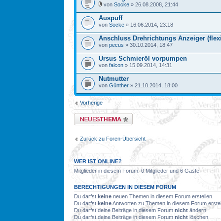
von
Socke
» 26.08.2008, 21:44
Auspuff
von
Socke
» 16.06.2014, 23:18
Anschluss Drehrichtungs Anzeiger (flex
von
pecus
» 30.10.2014, 18:47
Ursus Schmieröl vorpumpen
von
falcon
» 15.09.2014, 14:31
Nutmutter
von
Günther
» 21.10.2014, 18:00
Vorherige
Neues Thema erstellen
Zurück zu Foren-Übersicht
WER IST ONLINE?
Mitglieder in diesem Forum: 0 Mitglieder und 6 Gäste
BERECHTIGUNGEN IN DIESEM FORUM
Du darfst
keine
neuen Themen in diesem Forum erstellen.
Du darfst
keine
Antworten zu Themen in diesem Forum erstel
Du darfst deine Beiträge in diesem Forum
nicht
ändern.
Du darfst deine Beiträge in diesem Forum
nicht
löschen.