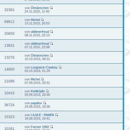
von
Ölmännchen
32361
24.11.2015, 11:40
von
Michel
69812
13.11.2015, 20:53
von
oldtimerfreud
20650
08.11.2015, 20:13
von
oldtimerfreud
13831
07.11.2015, 22:08
von
Ölmännchen
13276
10.10.2015, 08:31
von
Longneck-Cowboy
14850
03.10.2015, 01:29
von
Michel
21088
07.09.2015, 20:31
von
Kohlköpfe
10433
03.09.2015, 20:30
von
papafox
36724
24.08.2015, 18:36
von
I.A.M.E - PAMPA
15323
18.08.2015, 10:41
von
Farmer 1982
10261