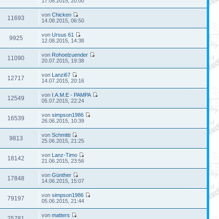
17.08.2015, 20:00
von
Chicken
11693
14.08.2015, 06:50
von
Ursus 61
9925
12.08.2015, 14:38
von
Rohoelzuender
11090
20.07.2015, 19:38
von
Lanzi67
12717
14.07.2015, 20:16
von
I.A.M.E - PAMPA
12549
05.07.2015, 22:24
von
simpson1986
16539
26.06.2015, 10:39
von
Schmitti
9813
25.06.2015, 21:25
von
Lanz-Timo
18142
21.06.2015, 23:56
von
Günther
17848
14.06.2015, 15:07
von
simpson1986
79197
05.06.2015, 21:44
von
matters
25781