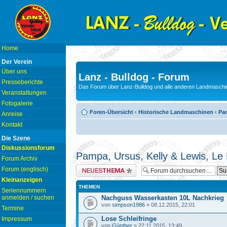
Home
Der Verein
Über uns
Lanz - Bulldog - Forum
Presseberichte
Das Forum über Lanz-Bulldog und alle anderen Landmaschin
Veranstaltungen
Fotogalerie
Foren-Übersicht
‹
Historische Landmaschinen
‹
Pam
Anreise
Kontakt
Die Szene
Diskussionsforum
Pampa, Ursus, Kelly & Lewis, Le
Forum Archiv
Neues Thema erstellen
Forum (englisch)
Kleinanzeigen
THEMEN
Seriennummern
anmelden / suchen
Nachguss Wasserkasten 10L Nachkrieg
von
simpson1986
» 08.12.2015, 22:01
Termine
Lose Schleifringe
Impressum
von
Günther
» 22.11.2015, 13:49