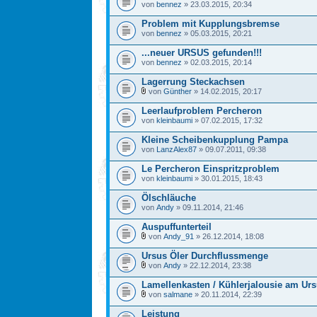
von
bennez
» 23.03.2015, 20:34
Problem mit Kupplungsbremse
von
bennez
» 05.03.2015, 20:21
...neuer URSUS gefunden!!!
von
bennez
» 02.03.2015, 20:14
Lagerrung Steckachsen
von
Günther
» 14.02.2015, 20:17
Leerlaufproblem Percheron
von
kleinbaumi
» 07.02.2015, 17:32
Kleine Scheibenkupplung Pampa
von
LanzAlex87
» 09.07.2011, 09:38
Le Percheron Einspritzproblem
von
kleinbaumi
» 30.01.2015, 18:43
Ölschläuche
von
Andy
» 09.11.2014, 21:46
Auspuffunterteil
von
Andy_91
» 26.12.2014, 18:08
Ursus Öler Durchflussmenge
von
Andy
» 22.12.2014, 23:38
Lamellenkasten / Kühlerjalousie am Ur
von
salmane
» 20.11.2014, 22:39
Leistung