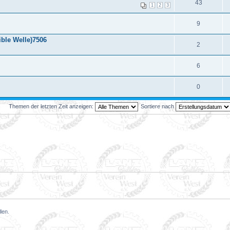
43
1
2
3
9
ible Welle)7506
2
6
0
Themen der letzten Zeit anzeigen:
Sortiere nach
len.