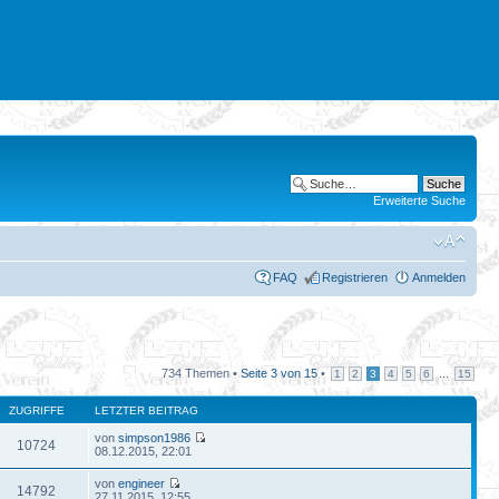
Erweiterte Suche
FAQ
Registrieren
Anmelden
734 Themen •
Seite
3
von
15
•
...
1
2
3
4
5
6
15
ZUGRIFFE
LETZTER BEITRAG
von
simpson1986
10724
08.12.2015, 22:01
von
engineer
14792
27.11.2015, 12:55