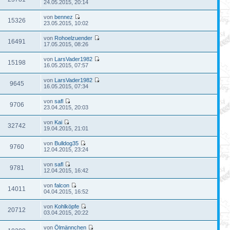
24.05.2015, 20:14
von
bennez
15326
23.05.2015, 10:02
von
Rohoelzuender
16491
17.05.2015, 08:26
von
LarsVader1982
15198
16.05.2015, 07:57
von
LarsVader1982
9645
16.05.2015, 07:34
von
safl
9706
23.04.2015, 20:03
von
Kai
32742
19.04.2015, 21:01
von
Bulldog35
9760
12.04.2015, 23:24
von
safl
9781
12.04.2015, 16:42
von
falcon
14011
04.04.2015, 16:52
von
Kohlköpfe
20712
03.04.2015, 20:22
von
Ölmännchen