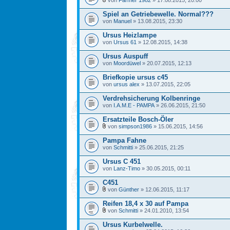
von
Farmer 1982
» 17.08.2015, 20:00
Spiel an Getriebewelle. Normal???
von
Manuel
» 13.08.2015, 23:30
Ursus Heizlampe
von
Ursus 61
» 12.08.2015, 14:38
Ursus Auspuff
von
Moordüwel
» 20.07.2015, 12:13
Briefkopie ursus c45
von
ursus alex
» 13.07.2015, 22:05
Verdrehsicherung Kolbenringe
von
I.A.M.E - PAMPA
» 26.06.2015, 21:50
Ersatzteile Bosch-Öler
von
simpson1986
» 15.06.2015, 14:56
Pampa Fahne
von
Schmitti
» 25.06.2015, 21:25
Ursus C 451
von
Lanz-Timo
» 30.05.2015, 00:11
C451
von
Günther
» 12.06.2015, 11:17
Reifen 18,4 x 30 auf Pampa
von
Schmitti
» 24.01.2010, 13:54
Ursus Kurbelwelle.