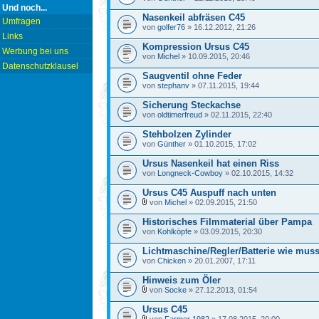
Und noch...
Nasenkeil abfräsen C45
Umfragen
von
golfer76
» 16.12.2012, 21:26
Links
Kompression Ursus C45
Werbung bei uns
von
Michel
» 10.09.2015, 20:46
Datenschutzklausel
Saugventil ohne Feder
von
stephanv
» 07.11.2015, 19:44
Sicherung Steckachse
von
oldtimerfreud
» 02.11.2015, 22:40
Stehbolzen Zylinder
von
Günther
» 01.10.2015, 17:02
Ursus Nasenkeil hat einen Riss
von
Longneck-Cowboy
» 02.10.2015, 14:32
Ursus C45 Auspuff nach unten
von
Michel
» 02.09.2015, 21:50
Historisches Filmmaterial über Pampa
von
Kohlköpfe
» 03.09.2015, 20:30
Lichtmaschine/Regler/Batterie wie mus
von
Chicken
» 20.01.2007, 17:11
Hinweis zum Öler
von
Socke
» 27.12.2013, 01:54
Ursus C45