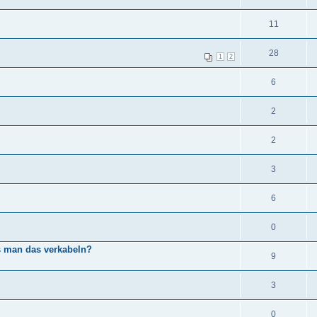
11
28
1
2
6
2
2
3
6
0
s man das verkabeln?
9
3
0