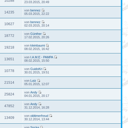
10288
23.03.2015, 20:49
von
bennez
14235
05.03.2015, 22:22
von
bennez
10627
02.03.2015, 20:14
von
Günther
18772
17.02.2015, 20:26
von
kleinbaumi
19218
08.02.2015, 16:42
von
I.A.M.E - PAMPA
13651
08.02.2015, 15:50
von
GuidoKri
10778
30.01.2015, 19:51
von
Lutz
21514
05.01.2015, 12:07
von
Andy
25824
04.01.2015, 20:17
von
Andy
47852
31.12.2014, 16:28
von
oldtimerfreud
13409
30.12.2014, 13:44
von
Socke