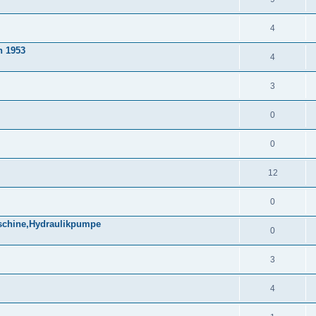
4
n 1953
4
3
0
0
12
0
aschine,Hydraulikpumpe
0
3
4