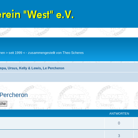
en > seit 1999 < - zusammengestellt von Theo Scheres
pa, Ursus, Kelly & Lewis, Le Percheron
 Percheron
ANTWORTEN
0
3