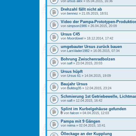
von
ursus alex
» 05.04.2015, 16:36
Drehzahl fällt nicht ab
von
bennez
» 21.05.2015, 18:51
Video der Pampa-Prototypen-Produktio
von
simpson1986
» 26.04.2015, 20:09
Ursus C45
von
Moordüwel
» 18.12.2014, 17:42
umgebauter Ursus zurück bauen
von
LarsVader1982
» 16.05.2015, 07:34
Bohrung Zwischenradbolzen
von
safl
» 23.04.2015, 20:03
Ursus hüpft
von
Ursus 61
» 14.04.2015, 19:09
Baujahr Ursus
von
Bulldog35
» 12.04.2015, 23:24
Schmierung 1st Getriebewelle, Lichtm
von
safl
» 12.04.2015, 16:42
Splint im Kurbelgehäuse gefunden
von
falcon
» 04.04.2015, 12:03
Pampa mit 9 Gängen
von
reima
» 02.04.2015, 10:41
Ölleckage an der Kupplung