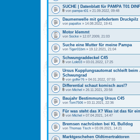
SUCHE | Datenblatt für PAMPA T01 DIN
von
pampa-t01
» 21.09.2022, 09:48
Daumenwelle mit gefedertem Druckpilz
von
papafox
» 14.08.2022, 19:41
Motor klemmt
von
Socke
» 12.07.2009, 21:03
Suche eine Mutter für meine Pampa
von
Tiger01bm
» 19.12.2021, 21:04
Schwungraddeckel C45
von
Lole03
» 03.01.2022, 17:25
Ursus Kupplungsautomat schleift beim
Schwungrad
von
golfer76
» 04.01.2022, 07:55
Differential schaut komisch aus!?
von
Michel
» 26.11.2021, 20:58
Baujahr Bestimmung Ursus C45
von
Tom7506
» 03.11.2021, 22:36
Für was steht das X? Was ist das für 
von
Michel
» 07.04.2021, 14:47
Bremsen nachrüsten bei KL Bulldog
von
Thomas Tisch
» 03.09.2021, 14:21
Marktgeschehen Oldtimertraktoren