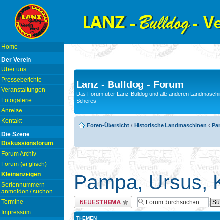
Home
Der Verein
Über uns
Presseberichte
Lanz - Bulldog - Forum
Veranstaltungen
Das Forum über Lanz-Bulldog und alle anderen Landmaschin
Fotogalerie
Scheres
Anreise
Kontakt
Foren-Übersicht
‹
Historische Landmaschinen
‹
Pam
Die Szene
Diskussionsforum
Forum Archiv
Forum (englisch)
Kleinanzeigen
Pampa, Ursus, K
Seriennummern
anmelden / suchen
Neues Thema erstellen
Termine
Impressum
THEMEN