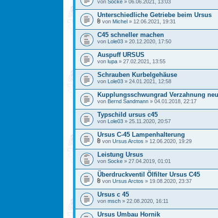
von
Socke
» 06.06.2021, 13:03
Unterschiedliche Getriebe beim Ursus
von
Michel
» 12.06.2021, 19:31
C45 schneller machen
von
Lole03
» 20.12.2020, 17:50
Auspuff URSUS
von
lupa
» 27.02.2021, 13:55
Schrauben Kurbelgehäuse
von
Lole03
» 24.01.2021, 12:58
Kupplungsschwungrad Verzahnung neu
von
Bernd Sandmann
» 04.01.2018, 22:17
Typschild ursus c45
von
Lole03
» 25.11.2020, 20:57
Ursus C-45 Lampenhalterung
von
Ursus Arctos
» 12.06.2020, 19:29
Leistung Ursus
von
Socke
» 27.04.2019, 01:01
Überdruckventil Ölfilter Ursus C45
von
Ursus Arctos
» 19.08.2020, 23:37
Ursus c 45
von
msch
» 22.08.2020, 16:11
Ursus Umbau Hornik