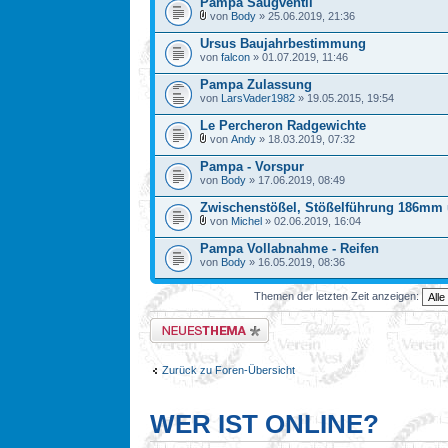
Pampa Saugventil
von
Body
» 25.06.2019, 21:36
Ursus Baujahrbestimmung
von
falcon
» 01.07.2019, 11:46
Pampa Zulassung
von
LarsVader1982
» 19.05.2015, 19:54
Le Percheron Radgewichte
von
Andy
» 18.03.2019, 07:32
Pampa - Vorspur
von
Body
» 17.06.2019, 08:49
Zwischenstößel, Stößelführung 186mm
von
Michel
» 02.06.2019, 16:04
Pampa Vollabnahme - Reifen
von
Body
» 16.05.2019, 08:36
Themen der letzten Zeit anzeigen:
Neues Thema erstellen
Zurück zu Foren-Übersicht
WER IST ONLINE?