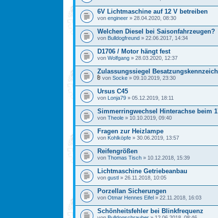
6V Lichtmaschine auf 12 V betreiben
von
engineer
» 28.04.2020, 08:30
Welchen Diesel bei Saisonfahrzeugen?
von
Bulldogfreund
» 22.06.2017, 14:34
D1706 / Motor hängt fest
von
Wolfgang
» 28.03.2020, 12:37
Zulassungssiegel Besatzungskennzeic
von
Socke
» 09.10.2019, 23:30
Ursus C45
von
Lonja79
» 05.12.2019, 18:11
Simmerringwechsel Hinterachse beim 1
von
Theole
» 10.10.2019, 09:40
Fragen zur Heizlampe
von
Kohlköpfe
» 30.06.2019, 13:57
Reifengrößen
von
Thomas Tisch
» 10.12.2018, 15:39
Lichtmaschine Getriebeanbau
von
gustl
» 26.11.2018, 10:05
Porzellan Sicherungen
von
Otmar Hennes Eifel
» 22.11.2018, 16:03
Schönheitsfehler bei Blinkfrequenz
von
Bulldogschrauber
» 12.06.2018, 08:46