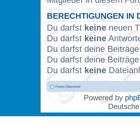
Mitglieder in diesem For
BERECHTIGUNGEN IN 
Du darfst
keine
neuen Th
Du darfst
keine
Antworte
Du darfst deine Beiträg
Du darfst deine Beiträg
Du darfst
keine
Dateianh
Foren-Übersicht
Powered by
php
Deutsche