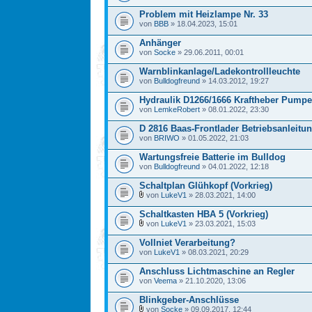
Problem mit Heizlampe Nr. 33
von
BBB
» 18.04.2023, 15:01
Anhänger
von
Socke
» 29.06.2011, 00:01
Warnblinkanlage/Ladekontrollleuchte
von
Bulldogfreund
» 14.03.2012, 19:27
Hydraulik D1266/1666 Kraftheber Pumpe
von
LemkeRobert
» 08.01.2022, 23:30
D 2816 Baas-Frontlader Betriebsanleitun
von
BRIWO
» 01.05.2022, 21:03
Wartungsfreie Batterie im Bulldog
von
Bulldogfreund
» 04.01.2022, 12:18
Schaltplan Glühkopf (Vorkrieg)
von
LukeV1
» 28.03.2021, 14:00
Schaltkasten HBA 5 (Vorkrieg)
von
LukeV1
» 23.03.2021, 15:03
Vollniet Verarbeitung?
von
LukeV1
» 08.03.2021, 20:29
Anschluss Lichtmaschine an Regler
von
Veema
» 21.10.2020, 13:06
Blinkgeber-Anschlüsse
von
Socke
» 09.09.2017, 12:44