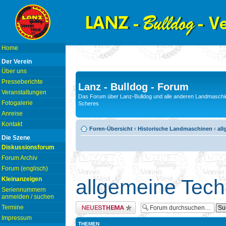
Home
Der Verein
Über uns
Presseberichte
Lanz - Bulldog - Forum
Veranstaltungen
Das Forum über Lanz-Bulldog und alle anderen Landmaschin
Fotogalerie
Scheres
Anreise
Kontakt
Foren-Übersicht
‹
Historische Landmaschinen
‹
all
Die Szene
Diskussionsforum
Forum Archiv
Forum (englisch)
Kleinanzeigen
allgemeine Tech
Seriennummern
anmelden / suchen
Neues Thema erstellen
Termine
Impressum
THEMEN