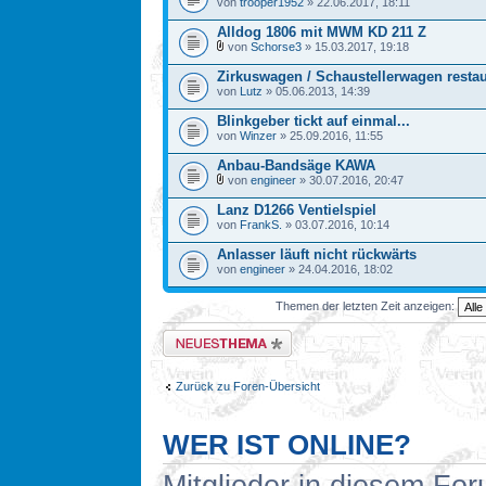
von
trooper1952
» 22.06.2017, 18:11
Alldog 1806 mit MWM KD 211 Z
von
Schorse3
» 15.03.2017, 19:18
Zirkuswagen / Schaustellerwagen restau
von
Lutz
» 05.06.2013, 14:39
Blinkgeber tickt auf einmal...
von
Winzer
» 25.09.2016, 11:55
Anbau-Bandsäge KAWA
von
engineer
» 30.07.2016, 20:47
Lanz D1266 Ventielspiel
von
FrankS.
» 03.07.2016, 10:14
Anlasser läuft nicht rückwärts
von
engineer
» 24.04.2016, 18:02
Themen der letzten Zeit anzeigen:
Neues Thema erstellen
Zurück zu Foren-Übersicht
WER IST ONLINE?