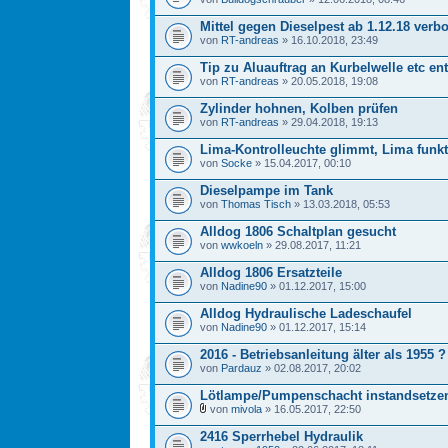
Mittel gegen Dieselpest ab 1.12.18 verb
von
RT-andreas
» 16.10.2018, 23:49
Tip zu Aluauftrag an Kurbelwelle etc en
von
RT-andreas
» 20.05.2018, 19:08
Zylinder hohnen, Kolben prüfen
von
RT-andreas
» 29.04.2018, 19:13
Lima-Kontrolleuchte glimmt, Lima funkt
von
Socke
» 15.04.2017, 00:10
Dieselpampe im Tank
von
Thomas Tisch
» 13.03.2018, 05:53
Alldog 1806 Schaltplan gesucht
von
wwkoeln
» 29.08.2017, 11:21
Alldog 1806 Ersatzteile
von
Nadine90
» 01.12.2017, 15:00
Alldog Hydraulische Ladeschaufel
von
Nadine90
» 01.12.2017, 15:14
2016 - Betriebsanleitung älter als 1955 ?
von
Pardauz
» 02.08.2017, 20:02
Lötlampe/Pumpenschacht instandsetze
von
mivola
» 16.05.2017, 22:50
2416 Sperrhebel Hydraulik