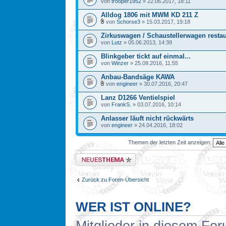
von
trooper1952
» 22.06.2017, 18:11
Alldog 1806 mit MWM KD 211 Z
von
Schorse3
» 15.03.2017, 19:18
Zirkuswagen / Schaustellerwagen restau
von
Lutz
» 05.06.2013, 14:39
Blinkgeber tickt auf einmal...
von
Winzer
» 25.09.2016, 11:55
Anbau-Bandsäge KAWA
von
engineer
» 30.07.2016, 20:47
Lanz D1266 Ventielspiel
von
FrankS.
» 03.07.2016, 10:14
Anlasser läuft nicht rückwärts
von
engineer
» 24.04.2016, 18:02
Themen der letzten Zeit anzeigen:
Neues Thema erstellen
Zurück zu Foren-Übersicht
WER IST ONLINE?