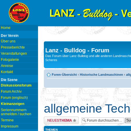
Home
Der Verein
Über uns
Presseberichte
Lanz - Bulldog - Forum
Veranstaltungen
Das Forum über Lanz-Bulldog und alle anderen Landmaschin
Fotogalerie
Scheres
Anreise
Kontakt
Foren-Übersicht
‹
Historische Landmaschinen
‹
all
Die Szene
Diskussionsforum
Forum Archiv
Forum (englisch)
Kleinanzeigen
allgemeine Tech
Seriennummern
anmelden / suchen
Neues Thema erstellen
Termine
Impressum
THEMEN