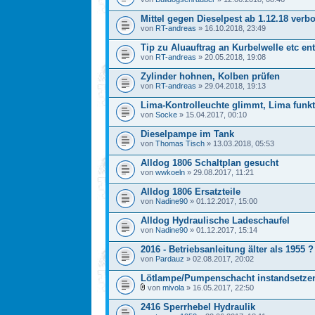
Mittel gegen Dieselpest ab 1.12.18 verb
von
RT-andreas
» 16.10.2018, 23:49
Tip zu Aluauftrag an Kurbelwelle etc en
von
RT-andreas
» 20.05.2018, 19:08
Zylinder hohnen, Kolben prüfen
von
RT-andreas
» 29.04.2018, 19:13
Lima-Kontrolleuchte glimmt, Lima funkt
von
Socke
» 15.04.2017, 00:10
Dieselpampe im Tank
von
Thomas Tisch
» 13.03.2018, 05:53
Alldog 1806 Schaltplan gesucht
von
wwkoeln
» 29.08.2017, 11:21
Alldog 1806 Ersatzteile
von
Nadine90
» 01.12.2017, 15:00
Alldog Hydraulische Ladeschaufel
von
Nadine90
» 01.12.2017, 15:14
2016 - Betriebsanleitung älter als 1955 ?
von
Pardauz
» 02.08.2017, 20:02
Lötlampe/Pumpenschacht instandsetze
von
mivola
» 16.05.2017, 22:50
2416 Sperrhebel Hydraulik