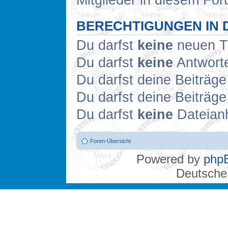
Mitglieder in diesem For
BERECHTIGUNGEN IN 
Du darfst
keine
neuen Th
Du darfst
keine
Antworte
Du darfst deine Beiträg
Du darfst deine Beiträg
Du darfst
keine
Dateianh
Foren-Übersicht
Powered by
php
Deutsche