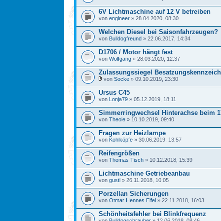
6V Lichtmaschine auf 12 V betreiben
von
engineer
» 28.04.2020, 08:30
Welchen Diesel bei Saisonfahrzeugen?
von
Bulldogfreund
» 22.06.2017, 14:34
D1706 / Motor hängt fest
von
Wolfgang
» 28.03.2020, 12:37
Zulassungssiegel Besatzungskennzeic
von
Socke
» 09.10.2019, 23:30
Ursus C45
von
Lonja79
» 05.12.2019, 18:11
Simmerringwechsel Hinterachse beim 1
von
Theole
» 10.10.2019, 09:40
Fragen zur Heizlampe
von
Kohlköpfe
» 30.06.2019, 13:57
Reifengrößen
von
Thomas Tisch
» 10.12.2018, 15:39
Lichtmaschine Getriebeanbau
von
gustl
» 26.11.2018, 10:05
Porzellan Sicherungen
von
Otmar Hennes Eifel
» 22.11.2018, 16:03
Schönheitsfehler bei Blinkfrequenz
von
Bulldogschrauber
» 12.06.2018, 08:46