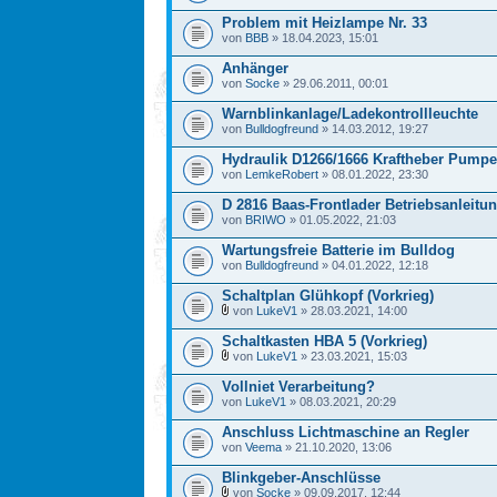
Problem mit Heizlampe Nr. 33
von
BBB
» 18.04.2023, 15:01
Anhänger
von
Socke
» 29.06.2011, 00:01
Warnblinkanlage/Ladekontrollleuchte
von
Bulldogfreund
» 14.03.2012, 19:27
Hydraulik D1266/1666 Kraftheber Pumpe
von
LemkeRobert
» 08.01.2022, 23:30
D 2816 Baas-Frontlader Betriebsanleitun
von
BRIWO
» 01.05.2022, 21:03
Wartungsfreie Batterie im Bulldog
von
Bulldogfreund
» 04.01.2022, 12:18
Schaltplan Glühkopf (Vorkrieg)
von
LukeV1
» 28.03.2021, 14:00
Schaltkasten HBA 5 (Vorkrieg)
von
LukeV1
» 23.03.2021, 15:03
Vollniet Verarbeitung?
von
LukeV1
» 08.03.2021, 20:29
Anschluss Lichtmaschine an Regler
von
Veema
» 21.10.2020, 13:06
Blinkgeber-Anschlüsse
von
Socke
» 09.09.2017, 12:44