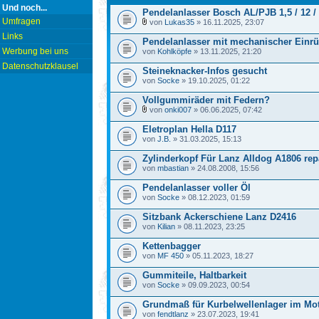
Und noch...
Pendelanlasser Bosch AL/PJB 1,5 / 12 /
Umfragen
von
Lukas35
» 16.11.2025, 23:07
Links
Pendelanlasser mit mechanischer Einr
Werbung bei uns
von
Kohlköpfe
» 13.11.2025, 21:20
Datenschutzklausel
Steineknacker-Infos gesucht
von
Socke
» 19.10.2025, 01:22
Vollgummiräder mit Federn?
von
onki007
» 06.06.2025, 07:42
Eletroplan Hella D117
von
J.B.
» 31.03.2025, 15:13
Zylinderkopf Für Lanz Alldog A1806 rep
von
mbastian
» 24.08.2008, 15:56
Pendelanlasser voller Öl
von
Socke
» 08.12.2023, 01:59
Sitzbank Ackerschiene Lanz D2416
von
Kilian
» 08.11.2023, 23:25
Kettenbagger
von
MF 450
» 05.11.2023, 18:27
Gummiteile, Haltbarkeit
von
Socke
» 09.09.2023, 00:54
Grundmaß für Kurbelwellenlager im Mo
von
fendtlanz
» 23.07.2023, 19:41