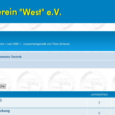
en > seit 1999 < - zusammengestellt von Theo Scheres
gemeine Technik
ANTWORTEN
 1
3
ückung
0