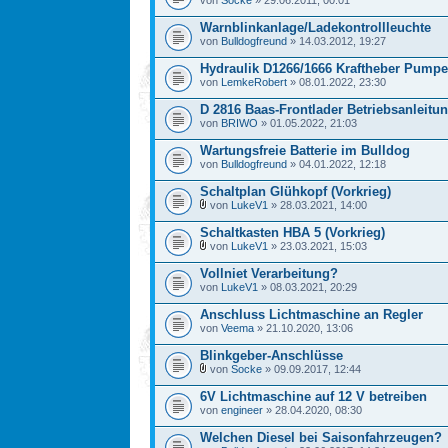
von
Socke
» 29.06.2011, 00:01
Warnblinkanlage/Ladekontrollleuchte
von
Bulldogfreund
» 14.03.2012, 19:27
Hydraulik D1266/1666 Kraftheber Pumpe
von
LemkeRobert
» 08.01.2022, 23:30
D 2816 Baas-Frontlader Betriebsanleitun
von
BRIWO
» 01.05.2022, 21:03
Wartungsfreie Batterie im Bulldog
von
Bulldogfreund
» 04.01.2022, 12:18
Schaltplan Glühkopf (Vorkrieg)
von
LukeV1
» 28.03.2021, 14:00
Schaltkasten HBA 5 (Vorkrieg)
von
LukeV1
» 23.03.2021, 15:03
Vollniet Verarbeitung?
von
LukeV1
» 08.03.2021, 20:29
Anschluss Lichtmaschine an Regler
von
Veema
» 21.10.2020, 13:06
Blinkgeber-Anschlüsse
von
Socke
» 09.09.2017, 12:44
6V Lichtmaschine auf 12 V betreiben
von
engineer
» 28.04.2020, 08:30
Welchen Diesel bei Saisonfahrzeugen?