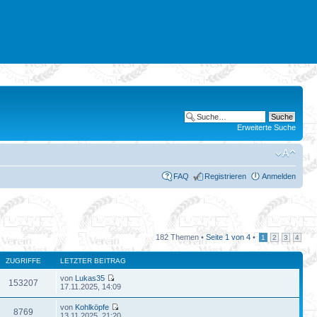
Erweiterte Suche
FAQ
Registrieren
Anmelden
182 Themen •
Seite
1
von
4
•
1
2
3
4
ZUGRIFFE
LETZTER BEITRAG
von
Lukas35
153207
17.11.2025, 14:09
von
Kohlköpfe
8769
13.11.2025, 21:20