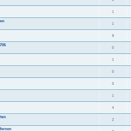
1
hen
1
8
706
0
1
0
0
1
4
oten
2
tfernen