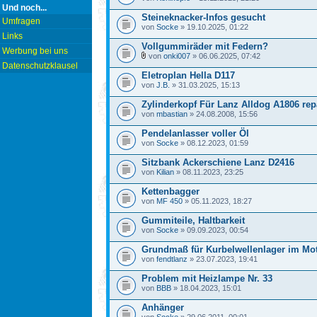
Und noch...
Steineknacker-Infos gesucht
Umfragen
von
Socke
» 19.10.2025, 01:22
Links
Vollgummiräder mit Federn?
Werbung bei uns
von
onki007
» 06.06.2025, 07:42
Datenschutzklausel
Eletroplan Hella D117
von
J.B.
» 31.03.2025, 15:13
Zylinderkopf Für Lanz Alldog A1806 rep
von
mbastian
» 24.08.2008, 15:56
Pendelanlasser voller Öl
von
Socke
» 08.12.2023, 01:59
Sitzbank Ackerschiene Lanz D2416
von
Kilian
» 08.11.2023, 23:25
Kettenbagger
von
MF 450
» 05.11.2023, 18:27
Gummiteile, Haltbarkeit
von
Socke
» 09.09.2023, 00:54
Grundmaß für Kurbelwellenlager im Mo
von
fendtlanz
» 23.07.2023, 19:41
Problem mit Heizlampe Nr. 33
von
BBB
» 18.04.2023, 15:01
Anhänger