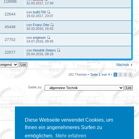
118086
31.03.2017, 17:49
von
bulli1706
22644
19.02.2017, 23:07
von
Franz Otto
45448
10.10.2016, 16:42
von
engineer
27752
14.07.2016, 09:45
von
Hendrik Deters
22077
25.04.2016, 09:18
Nächste
182 Themen •
Seite
1
von
4
•
1
2
3
4
Gehe zu:
Diese Webseite verwendet Cookies, um
Ihnen ein angenehmeres Surfen zu
ermöglichen.
Mehr erfahren