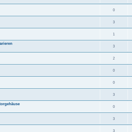
0
3
1
arieren
3
2
0
0
3
torgehäuse
0
3
3