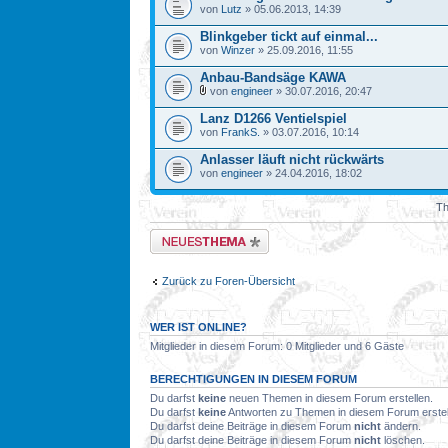
von
Lutz
» 05.06.2013, 14:39
Blinkgeber tickt auf einmal...
von
Winzer
» 25.09.2016, 11:55
Anbau-Bandsäge KAWA
von
engineer
» 30.07.2016, 20:47
Lanz D1266 Ventielspiel
von
FrankS.
» 03.07.2016, 10:14
Anlasser läuft nicht rückwärts
von
engineer
» 24.04.2016, 18:02
Th
Neues Thema erstellen
Zurück zu Foren-Übersicht
WER IST ONLINE?
Mitglieder in diesem Forum: 0 Mitglieder und 6 Gäste
BERECHTIGUNGEN IN DIESEM FORUM
Du darfst
keine
neuen Themen in diesem Forum erstellen.
Du darfst
keine
Antworten zu Themen in diesem Forum erstel
Du darfst deine Beiträge in diesem Forum
nicht
ändern.
Du darfst deine Beiträge in diesem Forum
nicht
löschen.