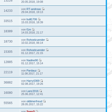
13226
20.05.2018, 19:08
von
RT-andreas
14233
29.04.2018, 19:13
von
bulli1706
33515
15.03.2018, 18:39
von
f1m
18389
14.03.2018, 21:17
von
Rohoelzuender
18730
10.02.2018, 06:14
von
Rohoelzuender
15305
01.12.2017, 21:15
von
Nadine90
12885
01.12.2017, 15:14
von
Pardauz
22119
11.08.2017, 21:17
von
Harry0369
36882
02.08.2017, 19:26
von
Lanz2016
16080
25.06.2017, 12:41
von
oldtimerfreud
55565
28.05.2017, 15:22
von
SvenS