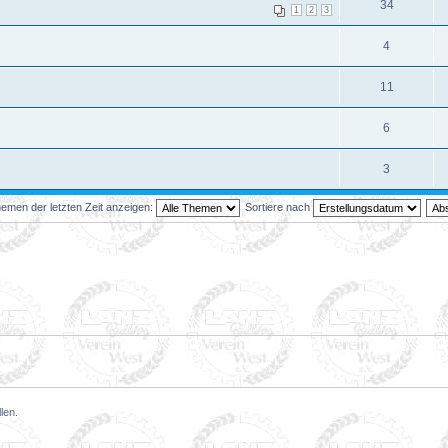
34
1
2
3
4
11
6
3
emen der letzten Zeit anzeigen:
Sortiere nach
len.