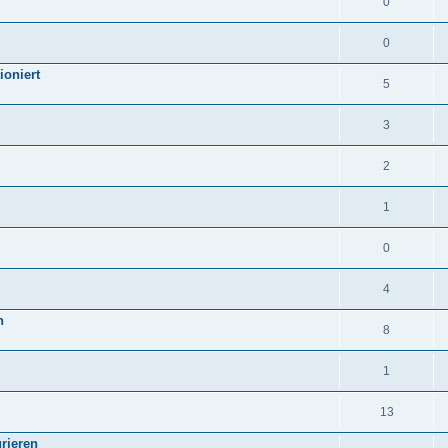
0
0
ioniert
5
3
2
1
0
4
n
8
1
13
rieren