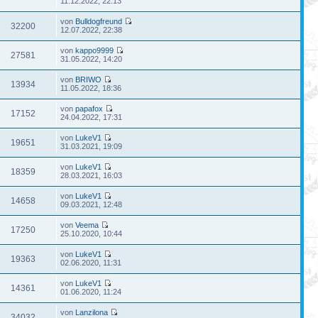
11.12.2022, 22:13
von
Bulldogfreund
32200
12.07.2022, 22:38
von
kappo9999
27581
31.05.2022, 14:20
von
BRIWO
13934
11.05.2022, 18:36
von
papafox
17152
24.04.2022, 17:31
von
LukeV1
19651
31.03.2021, 19:09
von
LukeV1
18359
28.03.2021, 16:03
von
LukeV1
14658
09.03.2021, 12:48
von
Veema
17250
25.10.2020, 10:44
von
LukeV1
19363
02.06.2020, 11:31
von
LukeV1
14361
01.06.2020, 11:24
von
Lanzilona
34032