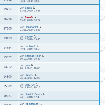
05.05.2020, 08:00
von
Socke
13954
31.03.2020, 23:56
von
SvenS
15766
15.03.2020, 16:24
von
Hansdampf
27205
01.01.2020, 14:23
von
Theole
13133
10.10.2019, 09:40
von
Kohlköpfe
14554
02.08.2019, 18:56
von
Thomas Tisch
13072
10.12.2018, 15:39
von
gustl
13212
26.11.2018, 10:05
von
Dieter.J.
14800
25.11.2018, 13:02
von
bulli1706
25882
08.11.2018, 10:16
von
Hendrik Deters
19021
24.10.2018, 17:49
von
RT-andreas