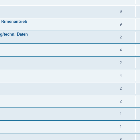
9
 Rimenantrieb
9
g/techn. Daten
2
4
2
4
2
2
1
1
8