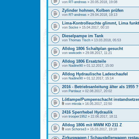
von
RT-andreas
» 20.05.2018, 19:08
Zylinder hohnen, Kolben prüfen
von
RT-andreas
» 29.04.2018, 19:13
Lima-Kontrolleuchte glimmt, Lima funkt
von
Socke
» 15.04.2017, 00:10
Dieselpampe im Tank
von
Thomas Tisch
» 13.03.2018, 05:53
Alldog 1806 Schaltplan gesucht
von
wwkoeln
» 29.08.2017, 11:21
Alldog 1806 Ersatzteile
von
Nadine90
» 01.12.2017, 15:00
Alldog Hydraulische Ladeschaufel
von
Nadine90
» 01.12.2017, 15:14
2016 - Betriebsanleitung älter als 1955 ?
von
Pardauz
» 02.08.2017, 20:02
Lötlampe/Pumpenschacht instandsetze
von
mivola
» 16.05.2017, 22:50
2416 Sperrhebel Hydraulik
von
trooper1952
» 22.06.2017, 18:11
Alldog 1806 mit MWM KD 211 Z
von
Schorse3
» 15.03.2017, 19:18
Zirkuswagen / Schaustellerwagen restau