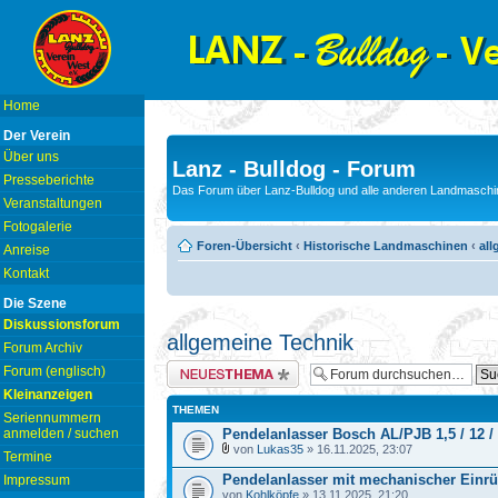
Home
Der Verein
Über uns
Lanz - Bulldog - Forum
Presseberichte
Das Forum über Lanz-Bulldog und alle anderen Landmaschin
Veranstaltungen
Fotogalerie
Foren-Übersicht
‹
Historische Landmaschinen
‹
all
Anreise
Kontakt
Die Szene
Diskussionsforum
allgemeine Technik
Forum Archiv
Neues Thema erstellen
Forum (englisch)
Kleinanzeigen
THEMEN
Seriennummern
anmelden / suchen
Pendelanlasser Bosch AL/PJB 1,5 / 12 /
von
Lukas35
» 16.11.2025, 23:07
Termine
Pendelanlasser mit mechanischer Einr
Impressum
von
Kohlköpfe
» 13.11.2025, 21:20