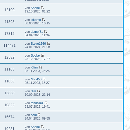
von
Socke
12190
19.10.2025, 01:22
von
lokomo
41393
08.06.2025, 16:15
von
dampf81
17312
04.04.2025, 11:34
von
Steve1666
114471
24.01.2024, 21:58
von
Socke
12582
23.12.2023, 17:27
von
Kilian
11165
08.11.2023, 23:25
von
MF 450
11036
05.11.2023, 18:27
von
f1m
13838
10.09.2023, 21:14
von
fendtlanz
10822
23.07.2023, 19:41
von
paul
15574
24.04.2023, 09:55
von
Socke
19231