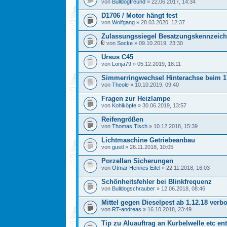
von
Bulldogfreund
» 22.06.2017, 14:34
D1706 / Motor hängt fest
von
Wolfgang
» 28.03.2020, 12:37
Zulassungssiegel Besatzungskennzeic
von
Socke
» 09.10.2019, 23:30
Ursus C45
von
Lonja79
» 05.12.2019, 18:11
Simmerringwechsel Hinterachse beim 1
von
Theole
» 10.10.2019, 09:40
Fragen zur Heizlampe
von
Kohlköpfe
» 30.06.2019, 13:57
Reifengrößen
von
Thomas Tisch
» 10.12.2018, 15:39
Lichtmaschine Getriebeanbau
von
gustl
» 26.11.2018, 10:05
Porzellan Sicherungen
von
Otmar Hennes Eifel
» 22.11.2018, 16:03
Schönheitsfehler bei Blinkfrequenz
von
Bulldogschrauber
» 12.06.2018, 08:46
Mittel gegen Dieselpest ab 1.12.18 verb
von
RT-andreas
» 16.10.2018, 23:49
Tip zu Aluauftrag an Kurbelwelle etc en