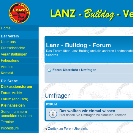
Home
Der Verein
Über uns
Lanz - Bulldog - Forum
Presseberichte
Das Forum über Lanz-Bulldog und alle anderen Landmaschin
Veranstaltungen
Scheres
Fotogalerie
Anreise
Foren-Übersicht
‹
Umfragen
Kontakt
Die Szene
Diskussionsforum
Forum Archiv
Umfragen
Forum (englisch)
FORUM
Kleinanzeigen
Das wollten wir einmal wissen
Seriennummern
Hier finden Sie Umfragen zu aktuellen Themen.
anmelden / suchen
Termine
Impressum
Zurück zu Foren-Übersicht