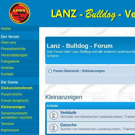
Home
Der Verein
Über uns
Lanz - Bulldog - Forum
Presseberichte
Das Forum über Lanz-Bulldog und alle anderen Landmaschin
Veranstaltungen
Scheres
Fotogalerie
Anreise
Foren-Übersicht
‹
Kleinanzeigen
Kontakt
Die Szene
Diskussionsforum
Forum Archiv
Kleinanzeigen
Forum (englisch)
FORUM
Kleinanzeigen
Verkäufe
Seriennummern
Verkäufe von historischen Landmaschinen, Traktor
anmelden / suchen
Termine
Gesuche
Suchen von historischen Landmaschinen, Traktore
Impressum