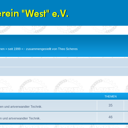
en > seit 1999 < - zusammengestellt von Theo Scheres
THEMEN
35
en und artverwandter Technik.
46
n und artverwandter Technik.