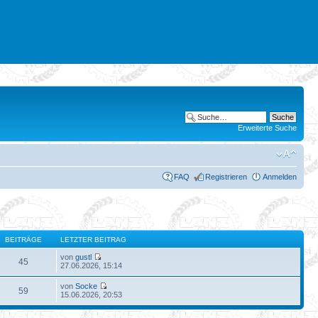
Erweiterte Suche
FAQ
Registrieren
Anmelden
BEITRÄGE
LETZTER BEITRAG
von
gustl
45
27.06.2026, 15:14
von
Socke
59
15.06.2026, 20:53