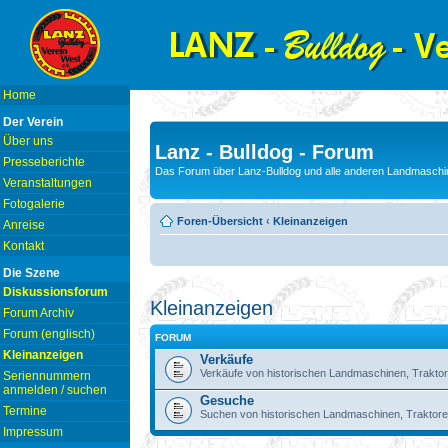
Home
Der Verein
Über uns
Lanz - Bulldog - Forum
Presseberichte
Das Forum über Lanz-Bulldog und alle anderen Landmaschin
Veranstaltungen
Fotogalerie
Foren-Übersicht
‹
Kleinanzeigen
Anreise
Kontakt
Die Szene
Diskussionsforum
Kleinanzeigen
Forum Archiv
Forum (englisch)
FORUM
Kleinanzeigen
Verkäufe
Verkäufe von historischen Landmaschinen, Traktor
Seriennummern
anmelden / suchen
Gesuche
Termine
Suchen von historischen Landmaschinen, Traktore
Impressum