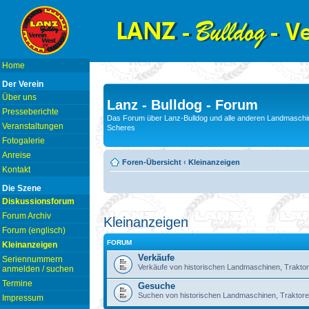
Home
Der Verein
Über uns
Lanz - Bulldog - Forum
Presseberichte
Das Forum über Lanz-Bulldog und alle anderen Landmaschin
Veranstaltungen
Scheres
Fotogalerie
Anreise
Foren-Übersicht
‹
Kleinanzeigen
Kontakt
Die Szene
Diskussionsforum
Forum Archiv
Kleinanzeigen
Forum (englisch)
FORUM
Kleinanzeigen
Verkäufe
Seriennummern
Verkäufe von historischen Landmaschinen, Traktor
anmelden / suchen
Termine
Gesuche
Suchen von historischen Landmaschinen, Traktore
Impressum