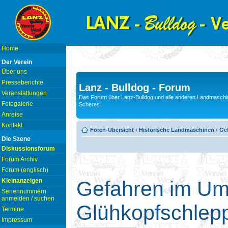
Home
Der Verein
Über uns
Presseberichte
Lanz - Bulldog - Forum
Veranstaltungen
Das Forum über Lanz-Bulldog und alle anderen Landmaschin
Fotogalerie
Scheres
Anreise
Kontakt
Foren-Übersicht
‹
Historische Landmaschinen
‹
Ge
Die Szene
Diskussionsforum
Forum Archiv
Forum (englisch)
Kleinanzeigen
Gefahren im Um
Seriennummern
anmelden / suchen
Glühkopfschlep
Termine
Impressum