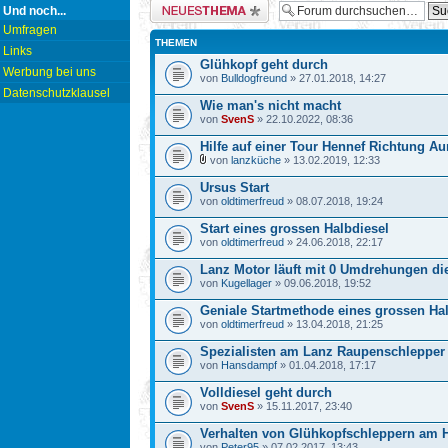
Neues Thema erstellen
Und noch...
Umfragen
THEMEN
Links
Glühkopf geht durch
Werbung bei uns
von
Bulldogfreund
» 27.01.2018, 14:27
Datenschutzklausel
Wie man's nicht macht
von
SvenS
» 22.10.2022, 08:36
Hilfe auf einer Tour Hennef Richtung Au
von
lanzküche
» 13.02.2019, 12:33
Ursus Start
von
oldtimerfreud
» 08.07.2018, 19:24
Start eines grossen Halbdiesel
von
oldtimerfreud
» 24.06.2018, 22:17
Lanz Motor läuft mit 0 Umdrehungen di
von
Kugellager
» 09.06.2018, 19:52
Geniale Startmethode eines grossen Ha
von
oldtimerfreud
» 13.04.2018, 21:25
Spezialisten am Lanz Raupenschlepper
von
Hansdampf
» 01.04.2018, 17:17
Volldiesel geht durch
von
SvenS
» 15.11.2017, 23:40
Verhalten von Glühkopfschleppern am 
von
Peter95
» 07.02.2017, 13:43