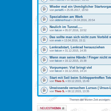
Wieder mal ein Unmöglicher Startvorga
von
perla85
» 25.05.2017, 18:50
Spezialisten am Werk
von
oldtimerfreud
» 24.04.2016, 20:54
Neulich im Tunnel.....
von
falcon
» 05.07.2016, 10:52
Das sollte man sich nicht zum Vorbild
von
erwin
» 13.04.2016, 15:11
Lenkradstart, Lenkrad herausziehen
von
falcon
» 31.12.2015, 14:35
Wenn man seine Hände / Finger nicht 
von
falcon
» 16.12.2015, 15:38
Vorpumpen: Viel bringt viel
von
falcon
» 16.12.2015, 14:14
Start mit Seil beim Schleppertreffen Tet
von
Theo S.
» 03.12.2015, 15:49
Unwissende versuchen Lursus ( Ursus-La
von
Theo S.
» 08.12.2015, 13:35
Themen der letzten Zeit anzeigen:
Neues Thema erstellen