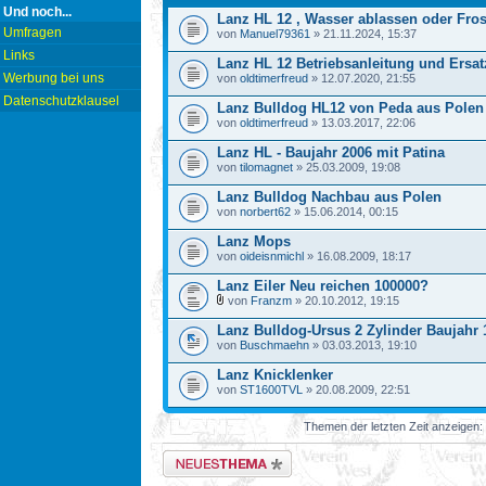
Und noch...
Lanz HL 12 , Wasser ablassen oder Fro
Umfragen
von
Manuel79361
» 21.11.2024, 15:37
Links
Lanz HL 12 Betriebsanleitung und Ersatz
Werbung bei uns
von
oldtimerfreud
» 12.07.2020, 21:55
Datenschutzklausel
Lanz Bulldog HL12 von Peda aus Polen
von
oldtimerfreud
» 13.03.2017, 22:06
Lanz HL - Baujahr 2006 mit Patina
von
tilomagnet
» 25.03.2009, 19:08
Lanz Bulldog Nachbau aus Polen
von
norbert62
» 15.06.2014, 00:15
Lanz Mops
von
oideisnmichl
» 16.08.2009, 18:17
Lanz Eiler Neu reichen 100000?
von
Franzm
» 20.10.2012, 19:15
Lanz Bulldog-Ursus 2 Zylinder Baujahr 
von
Buschmaehn
» 03.03.2013, 19:10
Lanz Knicklenker
von
ST1600TVL
» 20.08.2009, 22:51
Themen der letzten Zeit anzeigen:
Neues Thema erstellen