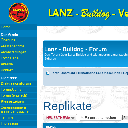
Home
Der Verein
Über uns
Presseberichte
Lanz - Bulldog - Forum
Veranstaltungen
Das Forum über Lanz-Bulldog und alle anderen Landmaschin
Fotogalerie
Scheres
Anreise
Kontakt
Foren-Übersicht
‹
Historische Landmaschinen
‹
Rep
Die Szene
Diskussionsforum
Forum Archiv
Forum (englisch)
Kleinanzeigen
Replikate
Seriennummern
anmelden / suchen
Neues Thema erstellen
Termine
Impressum
THEMEN