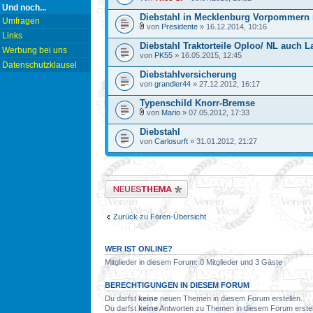
Und noch...
Diebstahl in Mecklenburg Vorpommern
Umfragen
von
Presidente
» 16.12.2014, 10:16
Links
Diebstahl Traktorteile Oploo/ NL auch L
Werbung bei uns
von
PK55
» 16.05.2015, 12:45
Datenschutzklausel
Diebstahlversicherung
von
grandler44
» 27.12.2012, 16:17
Typenschild Knorr-Bremse
von
Mario
» 07.05.2012, 17:33
Diebstahl
von
Carlosurft
» 31.01.2012, 21:27
Neues Thema erstellen
Zurück zu Foren-Übersicht
WER IST ONLINE?
Mitglieder in diesem Forum: 0 Mitglieder und 3 Gäste
BERECHTIGUNGEN IN DIESEM FORUM
Du darfst
keine
neuen Themen in diesem Forum erstellen.
Du darfst
keine
Antworten zu Themen in diesem Forum erstel