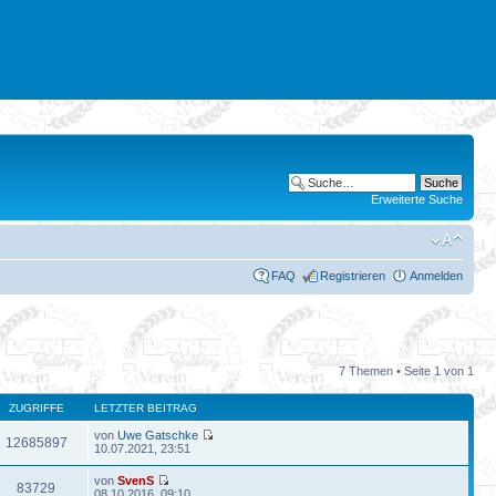
Erweiterte Suche
FAQ
Registrieren
Anmelden
7 Themen • Seite
1
von
1
ZUGRIFFE
LETZTER BEITRAG
von
Uwe Gatschke
12685897
10.07.2021, 23:51
von
SvenS
83729
08.10.2016, 09:10