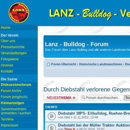
Home
Der Verein
Über uns
Lanz - Bulldog - Forum
Presseberichte
Das Forum über Lanz-Bulldog und alle anderen Landmaschin
Veranstaltungen
Fotogalerie
Foren-Übersicht
‹
Historische Landmaschinen
‹
Du
Anreise
Kontakt
Die Szene
Diskussionsforum
Durch Diebstahl verlorene Gege
Forum Archiv
Neues Thema erstellen
Forum (englisch)
Kleinanzeigen
THEMEN
Seriennummern
anmelden / suchen
Diebstahl 38PS- Eilbulldog, Ruehen-Bre
von
rüro
» 11.11.2012, 12:48
Termine
Diebstahl bei der Müller Traktor Auktion
Impressum
von
Theo S.
» 06.07.2016, 10:52