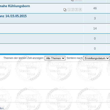
 nahe Kühlungsborn
46
1
2
3
4
anz 14./15.05.2015
3
14
0
0
Themen der letzten Zeit anzeigen:
Sortiere nach
len.