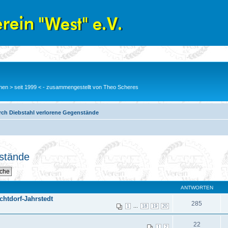
en > seit 1999 < - zusammengestellt von Theo Scheres
rch Diebstahl verlorene Gegenstände
nstände
ANTWORTEN
chtdorf-Jahrstedt
285
...
1
18
19
20
22
1
2