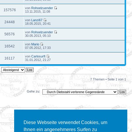
von
Rohoelzuender
157576
13.11.2015, 11:08
von
Lanzi67
24448
18.05.2015, 20:41
von
Rohoelzuender
56576
30.05.2013, 05:10
von
Mario
16542
07.05.2012, 17:33
von
Carlosurft
16117
31.01.2012, 21:27
7 Themen • Seite
1
von
1
Gehe zu:
Diese Webseite verwendet Cookies, um
Ihnen ein angenehmeres Surfen zu