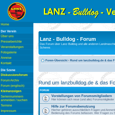
Home
Der Verein
Über uns
Lanz - Bulldog - Forum
Presseberichte
Das Forum über Lanz-Bulldog und alle anderen Landmaschin
Veranstaltungen
Scheres
Fotogalerie
Anreise
Foren-Übersicht
‹
Rund um lanzbulldog.de & das 
Kontakt
Die Szene
Diskussionsforum
Forum Archiv
Rund um lanzbulldog.de & das F
Forum (englisch)
FORUM
Kleinanzeigen
Vorstellungen von Forumsmitgliedern
Seriennummern
Hier können sich neue (und alte) Forumsmitglieder 
anmelden / suchen
Termine
Hilfe zur Forumsbenutzung
Hierher gehören ausschließlich Fragen und Anmerku
Impressum
Bedienung des Forums befassen. Wer Fragen zu S