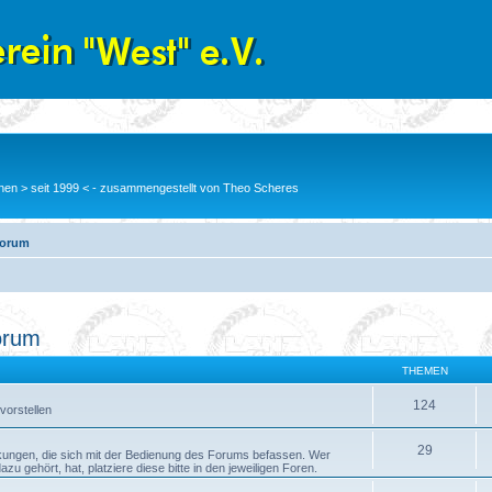
en > seit 1999 < - zusammengestellt von Theo Scheres
Forum
orum
THEMEN
124
vorstellen
29
kungen, die sich mit der Bedienung des Forums befassen. Wer
 gehört, hat, platziere diese bitte in den jeweiligen Foren.