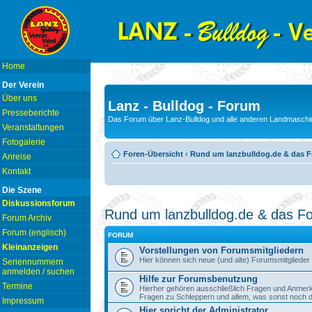
Home
Der Verein
Über uns
Lanz - Bulldog - Forum
Presseberichte
Das Forum über Lanz-Bulldog und alle anderen Landmaschin
Veranstaltungen
Fotogalerie
Foren-Übersicht
‹
Rund um lanzbulldog.de & das 
Anreise
Kontakt
Die Szene
Diskussionsforum
Rund um lanzbulldog.de & das F
Forum Archiv
Forum (englisch)
FORUM
Kleinanzeigen
Vorstellungen von Forumsmitgliedern
Hier können sich neue (und alte) Forumsmitglieder 
Seriennummern
anmelden / suchen
Hilfe zur Forumsbenutzung
Termine
Hierher gehören ausschließlich Fragen und Anmer
Fragen zu Schleppern und allem, was sonst noch dazu
Impressum
Hier spricht der Administrator