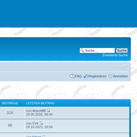
Erweiterte Suche
FAQ
Registrieren
Anmelden
BEITRÄGE
LETZTER BEITRAG
von
Ansch99
316
19.05.2026, 09:44
von
Cvk
88
29.10.2023, 16:04