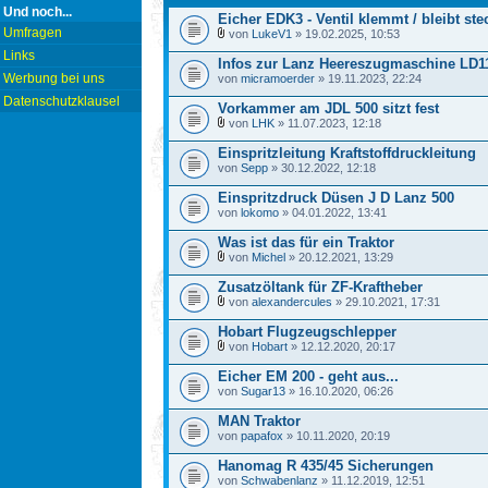
Und noch...
Eicher EDK3 - Ventil klemmt / bleibt st
Umfragen
von
LukeV1
» 19.02.2025, 10:53
Links
Infos zur Lanz Heereszugmaschine LD1
Werbung bei uns
von
micramoerder
» 19.11.2023, 22:24
Datenschutzklausel
Vorkammer am JDL 500 sitzt fest
von
LHK
» 11.07.2023, 12:18
Einspritzleitung Kraftstoffdruckleitung
von
Sepp
» 30.12.2022, 12:18
Einspritzdruck Düsen J D Lanz 500
von
lokomo
» 04.01.2022, 13:41
Was ist das für ein Traktor
von
Michel
» 20.12.2021, 13:29
Zusatzöltank für ZF-Kraftheber
von
alexandercules
» 29.10.2021, 17:31
Hobart Flugzeugschlepper
von
Hobart
» 12.12.2020, 20:17
Eicher EM 200 - geht aus...
von
Sugar13
» 16.10.2020, 06:26
MAN Traktor
von
papafox
» 10.11.2020, 20:19
Hanomag R 435/45 Sicherungen
von
Schwabenlanz
» 11.12.2019, 12:51