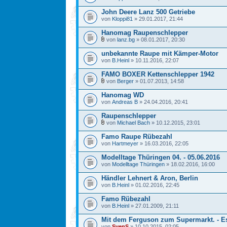
John Deere Lanz 500 Getriebe
von
Kloppi81
» 29.01.2017, 21:44
Hanomag Raupenschlepper
von
lanz.bg
» 08.01.2017, 20:30
unbekannte Raupe mit Kämper-Motor
von
B.Heinl
» 10.11.2016, 22:07
FAMO BOXER Kettenschlepper 1942
von
Berger
» 01.07.2013, 14:58
Hanomag WD
von
Andreas B
» 24.04.2016, 20:41
Raupenschlepper
von
Michael Bach
» 10.12.2015, 23:01
Famo Raupe Rübezahl
von
Hartmeyer
» 16.03.2016, 22:05
Modelltage Thüringen 04. - 05.06.2016
von
Modelltage Thüringen
» 18.02.2016, 16:00
Händler Lehnert & Aron, Berlin
von
B.Heinl
» 01.02.2016, 22:45
Famo Rübezahl
von
B.Heinl
» 27.01.2009, 21:11
Mit dem Ferguson zum Supermarkt. - E
von
SvenS
» 10.10.2015, 02:05