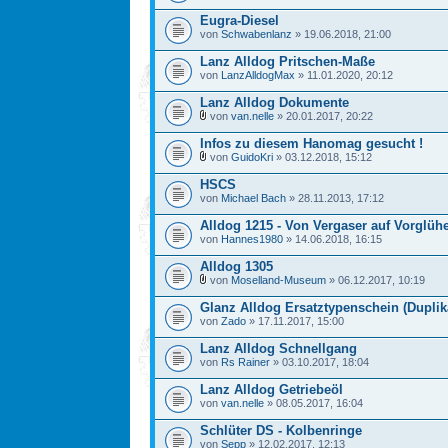
Eugra-Diesel
von
Schwabenlanz
» 19.06.2018, 21:00
Lanz Alldog Pritschen-Maße
von
LanzAlldogMax
» 11.01.2020, 20:12
Lanz Alldog Dokumente
von
van.nelle
» 20.01.2017, 20:22
Infos zu diesem Hanomag gesucht !
von
GuidoKri
» 03.12.2018, 15:12
HSCS
von
Michael Bach
» 28.11.2013, 17:12
Alldog 1215 - Von Vergaser auf Vorglü
von
Hannes1980
» 14.06.2018, 16:15
Alldog 1305
von
Moselland-Museum
» 06.12.2017, 10:19
Glanz Alldog Ersatztypenschein (Duplik
von
Zado
» 17.11.2017, 15:00
Lanz Alldog Schnellgang
von
Rs Rainer
» 03.10.2017, 18:04
Lanz Alldog Getriebeöl
von
van.nelle
» 08.05.2017, 16:04
Schlüter DS - Kolbenringe
von
Sepp
» 12.02.2017, 12:13