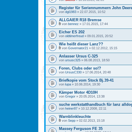
Register für Seriennummern John Deer
von
dgl1983
» 22.07.2015, 10:52
ALLGAIER R18 Bremse
von
bennez
» 17.01.2015, 17:44
Eicher ES 202
von
oldtimerfreud
» 09.01.2015, 20:52
Wie heißt dieser Lanz??
von
Governator21
» 02.12.2012, 15:15
Anlasser Ursus C-325
von
ursusc325
» 06.08.2013, 18:50
Foren, Clubs oder so!?
von
UrsusC330
» 17.06.2014, 20:48
Briefkopie vom Stock Bj.39-41
von
lupa
» 10.06.2014, 19:30
Kämper Motor 4D10H
von
Gregor
» 20.05.2014, 13:38
suche werkstatthandbuch für lanz alldo
von
heiner87
» 10.12.2008, 22:11
Warnblinkleuchte
von
Sepp
» 02.02.2013, 15:18
Massey Ferguson FE 35