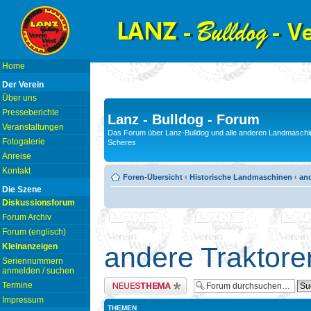
Home
Der Verein
Über uns
Presseberichte
Lanz - Bulldog - Forum
Veranstaltungen
Das Forum über Lanz-Bulldog und alle anderen Landmaschin
Fotogalerie
Scheres
Anreise
Kontakt
Foren-Übersicht
‹
Historische Landmaschinen
‹
and
Die Szene
Diskussionsforum
Forum Archiv
Forum (englisch)
Kleinanzeigen
andere Traktore
Seriennummern
anmelden / suchen
Neues Thema erstellen
Termine
Impressum
THEMEN