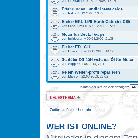
von
lanzhannes
» 16.02.2008, 17:14
Erfahrungen Landini testa calda
von
Pat
» 23.12.2010, 13:27
Eicher EKL 15/II Hurth Getriebe G85
von
Lanz-Timo
» 07.01.2014, 21:20
Motor für Deutz Raupe
von
bulldogfan
» 09.03.2007, 21:38
Eicher ED 16/II
von
Heinrich.L
» 06.12.2013, 10:17
Schlüter DS 15H welches Öl für Motor
von
Sepp
» 04.05.2013, 21:11
Reifen Wellen-profil reparieren
von
Marco
» 22.03.2013, 22:02
Themen der letzten Zeit anzeigen:
Neues Thema erstellen
Zurück zu Foren-Übersicht
WER IST ONLINE?