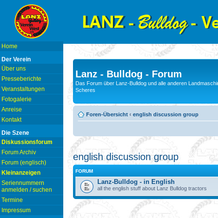
Home
Der Verein
Über uns
Lanz - Bulldog - Forum
Presseberichte
Das Forum über Lanz-Bulldog und alle anderen Landmaschin
Veranstaltungen
Scheres
Fotogalerie
Anreise
Foren-Übersicht
‹
english discussion group
Kontakt
Die Szene
Diskussionsforum
Forum Archiv
english discussion group
Forum (englisch)
FORUM
Kleinanzeigen
Lanz-Bulldog - in English
Seriennummern
all the english stuff about Lanz Bulldog tractors
anmelden / suchen
Termine
Impressum