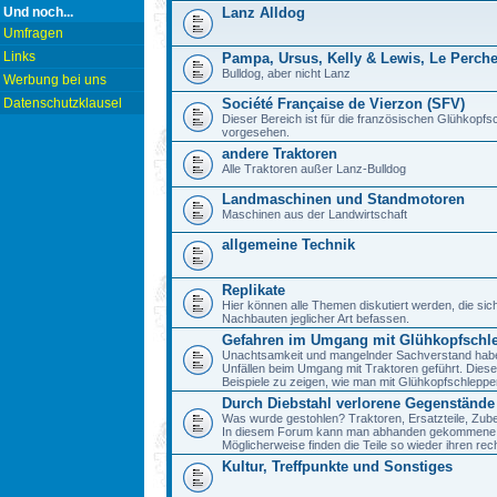
Und noch...
Lanz Alldog
Umfragen
Links
Pampa, Ursus, Kelly & Lewis, Le Perch
Bulldog, aber nicht Lanz
Werbung bei uns
Datenschutzklausel
Société Française de Vierzon (SFV)
Dieser Bereich ist für die französischen Glühkop
vorgesehen.
andere Traktoren
Alle Traktoren außer Lanz-Bulldog
Landmaschinen und Standmotoren
Maschinen aus der Landwirtschaft
allgemeine Technik
Replikate
Hier können alle Themen diskutiert werden, die sic
Nachbauten jeglicher Art befassen.
Gefahren im Umgang mit Glühkopfschl
Unachtsamkeit und mangelnder Sachverstand haben 
Unfällen beim Umgang mit Traktoren geführt. Diese
Beispiele zu zeigen, wie man mit Glühkopfschlepp
Durch Diebstahl verlorene Gegenstände
Was wurde gestohlen? Traktoren, Ersatzteile, Zube
In diesem Forum kann man abhanden gekommene 
Möglicherweise finden die Teile so wieder ihren re
Kultur, Treffpunkte und Sonstiges