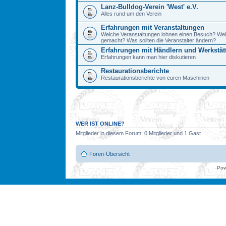
Lanz-Bulldog-Verein 'West' e.V.
Alles rund um den Verein
Erfahrungen mit Veranstaltungen
Welche Veranstaltungen lohnen einen Besuch? We
gemacht? Was sollten die Veranstalter ändern?
Erfahrungen mit Händlern und Werkstät
Erfahrungen kann man hier diskutieren
Restaurationsberichte
Restaurationsberichte von euren Maschinen
WER IST ONLINE?
Mitglieder in diesem Forum: 0 Mitglieder und 1 Gast
Foren-Übersicht
Pow