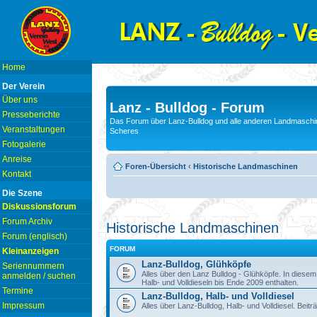
Home
Der Verein
Über uns
Lanz - Bulldog - Forum
Presseberichte
Das Forum über Lanz-Bulldog und alle anderen Landmaschin
Veranstaltungen
Scheres
Fotogalerie
Anreise
Foren-Übersicht
‹
Historische Landmaschinen
Kontakt
Die Szene
Diskussionsforum
Forum Archiv
Historische Landmaschinen
Forum (englisch)
FORUM
Kleinanzeigen
Lanz-Bulldog, Glühköpfe
Seriennummern
Alles über den Lanz Bulldog - Glühköpfe. In diese
anmelden / suchen
Halb- und Volldieseln bis Ende 2009 enthalten.
Termine
Lanz-Bulldog, Halb- und Volldiesel
Impressum
Alles über Lanz-Bulldog, Halb- und Volldiesel. Beitr