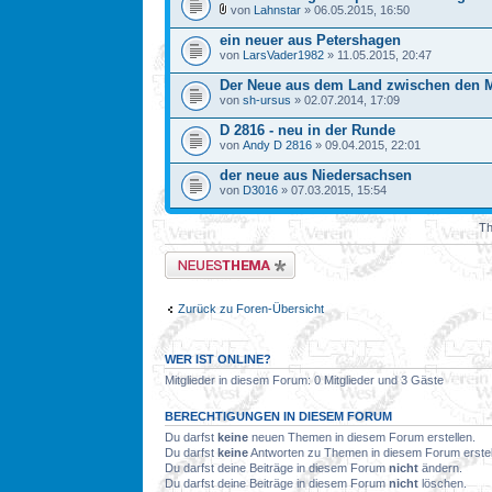
von
Lahnstar
» 06.05.2015, 16:50
ein neuer aus Petershagen
von
LarsVader1982
» 11.05.2015, 20:47
Der Neue aus dem Land zwischen den 
von
sh-ursus
» 02.07.2014, 17:09
D 2816 - neu in der Runde
von
Andy D 2816
» 09.04.2015, 22:01
der neue aus Niedersachsen
von
D3016
» 07.03.2015, 15:54
Th
Neues Thema erstellen
Zurück zu Foren-Übersicht
WER IST ONLINE?
Mitglieder in diesem Forum: 0 Mitglieder und 3 Gäste
BERECHTIGUNGEN IN DIESEM FORUM
Du darfst
keine
neuen Themen in diesem Forum erstellen.
Du darfst
keine
Antworten zu Themen in diesem Forum erstel
Du darfst deine Beiträge in diesem Forum
nicht
ändern.
Du darfst deine Beiträge in diesem Forum
nicht
löschen.