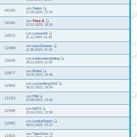
von
Dalton
44145
17.04.2025, 22:14
von
Theo S.
24394
07.01.2025, 18:26
von
schwan66
24613
21.11.2024, 11:45
von
LanzSchweiz
12499
11.06.2024, 21:30
von
kohlemeilerdüttling
15045
26.12.2023, 11:39
von
Bebbo
10977
15.05.2023, 19:46
von
Lanzbulldog1942
12950
26.01.2023, 19:59
von
Pölli
11163
23.09.2022, 14:40
von
MATS
12598
25.04.2022, 21:58
von
LemkeRobert
12565
08.01.2022, 23:22
von
Tiger01bm
11923