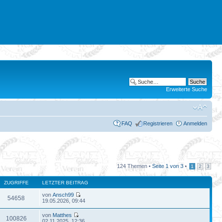
Erweiterte Suche
FAQ
Registrieren
Anmelden
124 Themen •
Seite
1
von
3
•
1
2
3
ZUGRIFFE
LETZTER BEITRAG
von
Ansch99
54658
19.05.2026, 09:44
von
Matthes
100826
02.11.2025, 12:36