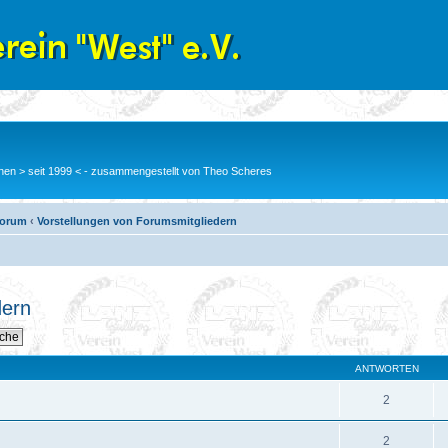
en > seit 1999 < - zusammengestellt von Theo Scheres
Forum
‹
Vorstellungen von Forumsmitgliedern
dern
ANTWORTEN
2
2