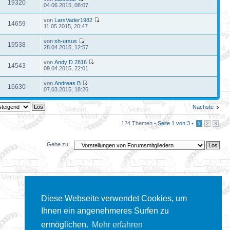
19320
04.06.2015, 08:07
von
LarsVader1982
14659
11.05.2015, 20:47
von
sh-ursus
19538
28.04.2015, 12:57
von
Andy D 2816
14543
09.04.2015, 22:01
von
Andreas B
16630
07.03.2015, 18:26
Nächste
124 Themen •
Seite
1
von
3
•
1
2
3
Gehe zu:
Diese Webseite verwendet Cookies, um
Ihnen ein angenehmeres Surfen zu
ermöglichen.
Mehr erfahren