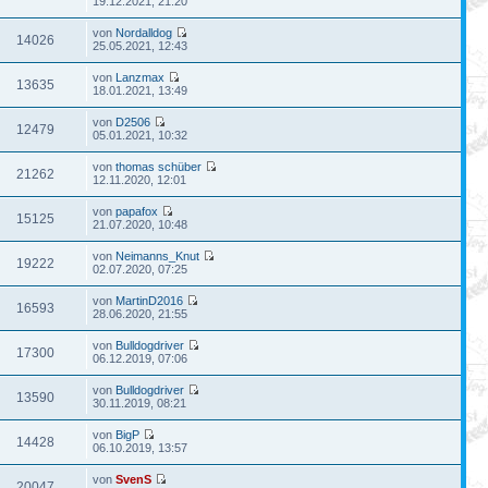
19.12.2021, 21:20
von
Nordalldog
14026
25.05.2021, 12:43
von
Lanzmax
13635
18.01.2021, 13:49
von
D2506
12479
05.01.2021, 10:32
von
thomas schüber
21262
12.11.2020, 12:01
von
papafox
15125
21.07.2020, 10:48
von
Neimanns_Knut
19222
02.07.2020, 07:25
von
MartinD2016
16593
28.06.2020, 21:55
von
Bulldogdriver
17300
06.12.2019, 07:06
von
Bulldogdriver
13590
30.11.2019, 08:21
von
BigP
14428
06.10.2019, 13:57
von
SvenS
20047