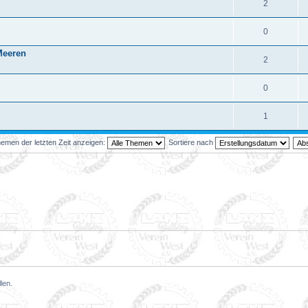
2
0
Meeren
2
0
1
emen der letzten Zeit anzeigen:
Sortiere nach
len.