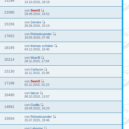
15196
14.10.2016, 18:19
von
SvenS
21080
29.08.2016, 16:51
von
2stroke
15156
26.06.2016, 15:14
von
Rohoelzuender
17602
18.05.2016, 07:48
von
thomas schüber
18195
04.12.2015, 16:40
von
Wuerfli
20214
28.11.2015, 17:04
von
Carlsson
15130
16.11.2015, 15:38
von
SvenS
17198
02.11.2015, 01:23
von
falcon
16490
08.10.2015, 13:57
von
Godlla
14891
29.09.2015, 16:23
von
Rohoelzuender
15934
15.07.2015, 18:46
von
Lahnstar