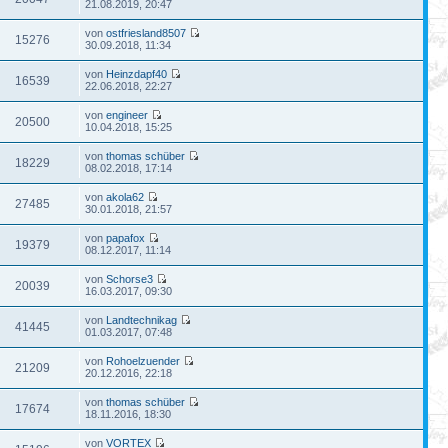
21.08.2019, 20:47
von
ostfriesland8507
15276
30.09.2018, 11:34
von
Heinzdapf40
16539
22.06.2018, 22:27
von
engineer
20500
10.04.2018, 15:25
von
thomas schüber
18229
08.02.2018, 17:14
von
akola62
27485
30.01.2018, 21:57
von
papafox
19379
08.12.2017, 11:14
von
Schorse3
20039
16.03.2017, 09:30
von
Landtechnikag
41445
01.03.2017, 07:48
von
Rohoelzuender
21209
20.12.2016, 22:18
von
thomas schüber
17674
18.11.2016, 18:30
von
VORTEX