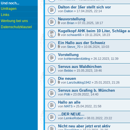
Und noch...
Dalton der 16er stellt sich vor
Umfragen
von
Dalton
» 17.04.2025, 22:14
Links
Neuvorstellung
Werbung bei uns
von
Brian
» 07.01.2025, 18:17
Datenschutzklausel
Kugelkopf AHK beim 10 Liter, Schläge
von
schwan66
» 19.11.2024, 18:23
Ein Hallo aus der Schweiz
von
Steve_70
» 10.06.2024, 10:03
Vorstellung
von
kohlemeilerdüttling
» 26.12.2023, 11:39
Servus aus Waldkirchen
von
Bebbo
» 15.05.2023, 19:46
Die neuen
von
Lanzbulldog1942
» 25.01.2023, 21:26
Servus aus Grafing b. München
von
Pölli
» 23.09.2022, 14:40
Hallo an alle
von
MATS
» 25.04.2022, 21:58
...DER NEUE...
von
LemkeRobert
» 08.01.2022, 23:22
Nicht neu aber jetzt erst aktiv