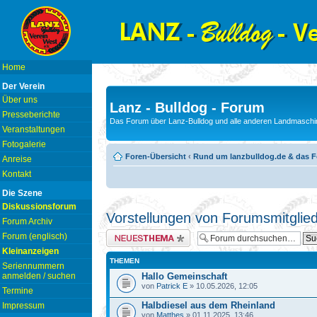
Home
Der Verein
Über uns
Lanz - Bulldog - Forum
Presseberichte
Das Forum über Lanz-Bulldog und alle anderen Landmaschin
Veranstaltungen
Fotogalerie
Foren-Übersicht
‹
Rund um lanzbulldog.de & das 
Anreise
Kontakt
Die Szene
Diskussionsforum
Vorstellungen von Forumsmitglie
Forum Archiv
Neues Thema erstellen
Forum (englisch)
Kleinanzeigen
THEMEN
Seriennummern
anmelden / suchen
Hallo Gemeinschaft
von
Patrick E
» 10.05.2026, 12:05
Termine
Halbdiesel aus dem Rheinland
Impressum
von
Matthes
» 01.11.2025, 13:46