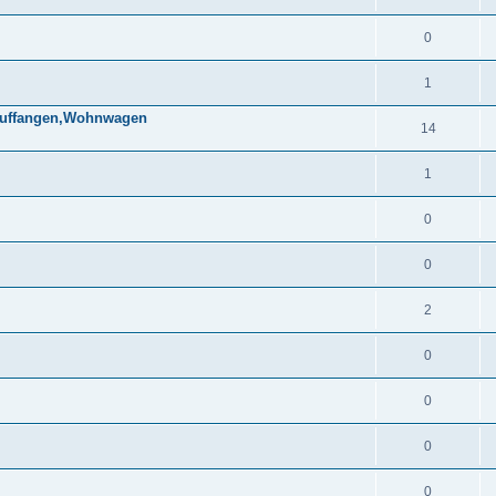
0
1
 auffangen,Wohnwagen
14
1
0
0
2
0
0
0
0