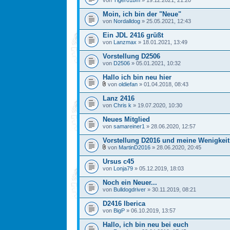
von
Tiger01bm
» 19.12.2021, 21:20
Moin, ich bin der "Neue"
von
Nordalldog
» 25.05.2021, 12:43
Ein JDL 2416 grüßt
von
Lanzmax
» 18.01.2021, 13:49
Vorstellung D2506
von
D2506
» 05.01.2021, 10:32
Hallo ich bin neu hier
von
oldiefan
» 01.04.2018, 08:43
Lanz 2416
von
Chris k
» 19.07.2020, 10:30
Neues Mitglied
von
samareiner1
» 28.06.2020, 12:57
Vorstellung D2016 und meine Wenigkeit
von
MartinD2016
» 28.06.2020, 20:45
Ursus c45
von
Lonja79
» 05.12.2019, 18:03
Noch ein Neuer...
von
Bulldogdriver
» 30.11.2019, 08:21
D2416 Iberica
von
BigP
» 06.10.2019, 13:57
Hallo, ich bin neu bei euch