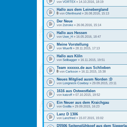
von
VORTEX
» 14.10.2016, 18:19
Hallo aus dem Leinebergland
von
Ofenfreund
» 26.08.2016, 15:13
Der Neue
von
2stroke
» 26.06.2016, 15:14
Hallo aus Hessen
von
Uwe_H
» 16.05.2016, 18:47
Meine Vorstellung
von
Wuerfli
» 28.11.2015, 17:13
Hallo aus Köln
von
Seilbagger
» 16.11.2015, 19:51
Team xxxxxx.de aus Schlieben
von
Carlsson
» 16.11.2015, 15:38
Neues Mitglied ausm Norden :D
von
Longneck-Cowboy
» 29.09.2015, 23:11
1616 aus Ostwestfalen
von
katzoff
» 07.10.2015, 19:52
Ein Neuer aus dem Kraichgau
von
Godlla
» 29.09.2015, 16:23
Lanz D 1306
von
Lanzfried
» 15.07.2015, 15:02
D5506 Seitenglühkopf aus dem Siegerl