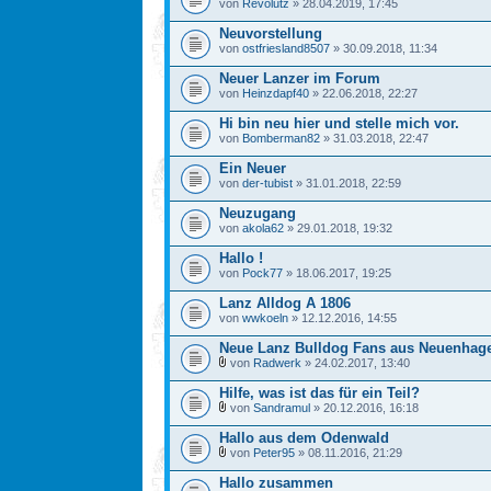
von
Revolutz
» 28.04.2019, 17:45
Neuvorstellung
von
ostfriesland8507
» 30.09.2018, 11:34
Neuer Lanzer im Forum
von
Heinzdapf40
» 22.06.2018, 22:27
Hi bin neu hier und stelle mich vor.
von
Bomberman82
» 31.03.2018, 22:47
Ein Neuer
von
der-tubist
» 31.01.2018, 22:59
Neuzugang
von
akola62
» 29.01.2018, 19:32
Hallo !
von
Pock77
» 18.06.2017, 19:25
Lanz Alldog A 1806
von
wwkoeln
» 12.12.2016, 14:55
Neue Lanz Bulldog Fans aus Neuenhage
von
Radwerk
» 24.02.2017, 13:40
Hilfe, was ist das für ein Teil?
von
Sandramul
» 20.12.2016, 16:18
Hallo aus dem Odenwald
von
Peter95
» 08.11.2016, 21:29
Hallo zusammen