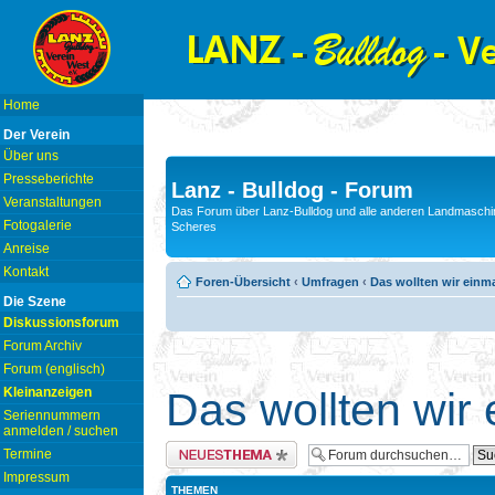
Home
Der Verein
Über uns
Presseberichte
Lanz - Bulldog - Forum
Veranstaltungen
Das Forum über Lanz-Bulldog und alle anderen Landmaschin
Fotogalerie
Scheres
Anreise
Kontakt
Foren-Übersicht
‹
Umfragen
‹
Das wollten wir einm
Die Szene
Diskussionsforum
Forum Archiv
Forum (englisch)
Kleinanzeigen
Das wollten wir
Seriennummern
anmelden / suchen
Neues Thema erstellen
Termine
Impressum
THEMEN