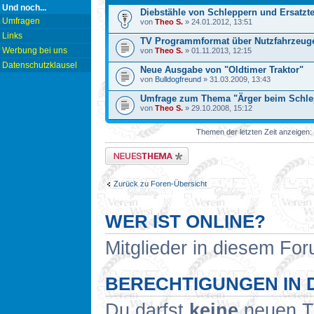
Und noch...
Diebstähle von Schleppern und Ersatzte
Umfragen
von
Theo S.
» 24.01.2012, 13:51
Links
TV Programmformat über Nutzfahrzeug
Werbung bei uns
von
Theo S.
» 01.11.2013, 12:15
Datenschutzklausel
Neue Ausgabe von "Oldtimer Traktor"
von
Bulldogfreund
» 31.03.2009, 13:43
Umfrage zum Thema "Ärger beim Schle
von
Theo S.
» 29.10.2008, 15:12
Themen der letzten Zeit anzeigen:
Neues Thema erstellen
Zurück zu Foren-Übersicht
WER IST ONLINE?
Mitglieder in diesem For
BERECHTIGUNGEN IN 
Du darfst
keine
neuen Th