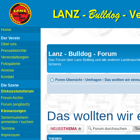
Home
Der Verein
Über uns
Presseberichte
Lanz - Bulldog - Forum
Veranstaltungen
Das Forum über Lanz-Bulldog und alle anderen Landmaschin
Fotogalerie
Scheres
Anreise
Kontakt
Foren-Übersicht
‹
Umfragen
‹
Das wollten wir einm
Die Szene
Diskussionsforum
Forum Archiv
Forum (englisch)
Kleinanzeigen
Das wollten wir
Seriennummern
anmelden / suchen
Neues Thema erstellen
Termine
Impressum
THEMEN