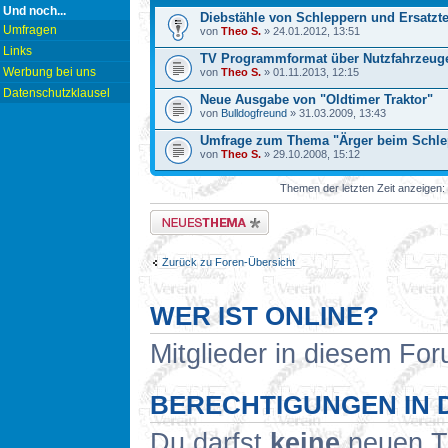
Und noch...
Diebstähle von Schleppern und Ersatzte
Umfragen
von
Theo S.
» 24.01.2012, 13:51
Links
TV Programmformat über Nutzfahrzeug
Werbung bei uns
von
Theo S.
» 01.11.2013, 12:15
Datenschutzklausel
Neue Ausgabe von "Oldtimer Traktor"
von
Bulldogfreund
» 31.03.2009, 13:43
Umfrage zum Thema "Ärger beim Schle
von
Theo S.
» 29.10.2008, 15:12
Themen der letzten Zeit anzeigen:
Neues Thema erstellen
Zurück zu Foren-Übersicht
WER IST ONLINE?
Mitglieder in diesem For
BERECHTIGUNGEN IN 
Du darfst
keine
neuen Th