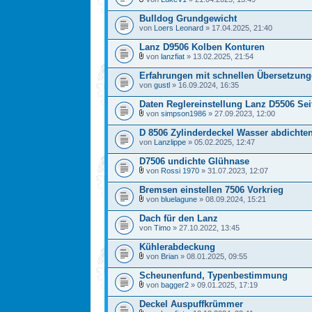
Bulldog Grundgewicht
von
Loers Leonard
» 17.04.2025, 21:40
Lanz D9506 Kolben Konturen
von
lanzfiat
» 13.02.2025, 21:54
Erfahrungen mit schnellen Übersetzunge
von
gustl
» 16.09.2024, 16:35
Daten Reglereinstellung Lanz D5506 Se
von
simpson1986
» 27.09.2023, 12:00
D 8506 Zylinderdeckel Wasser abdichte
von
Lanzlippe
» 05.02.2025, 12:47
D7506 undichte Glühnase
von
Rossi 1970
» 31.07.2023, 12:07
Bremsen einstellen 7506 Vorkrieg
von
bluelagune
» 08.09.2024, 15:21
Dach für den Lanz
von
Timo
» 27.10.2022, 13:45
Kühlerabdeckung
von
Brian
» 08.01.2025, 09:55
Scheunenfund, Typenbestimmung
von
bagger2
» 09.01.2025, 17:19
Deckel Auspuffkrümmer