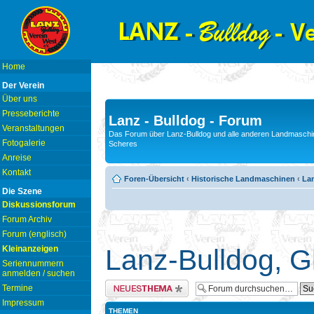
Home
Der Verein
Über uns
Presseberichte
Lanz - Bulldog - Forum
Veranstaltungen
Das Forum über Lanz-Bulldog und alle anderen Landmaschin
Fotogalerie
Scheres
Anreise
Kontakt
Foren-Übersicht
‹
Historische Landmaschinen
‹
La
Die Szene
Diskussionsforum
Forum Archiv
Forum (englisch)
Kleinanzeigen
Lanz-Bulldog, G
Seriennummern
anmelden / suchen
Neues Thema erstellen
Termine
Impressum
THEMEN