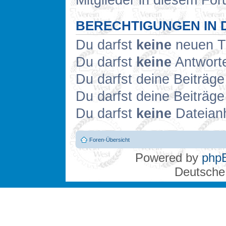
Mitglieder in diesem For
BERECHTIGUNGEN IN 
Du darfst
keine
neuen Th
Du darfst
keine
Antworte
Du darfst deine Beiträg
Du darfst deine Beiträg
Du darfst
keine
Dateianh
Foren-Übersicht
Powered by
php
Deutsche