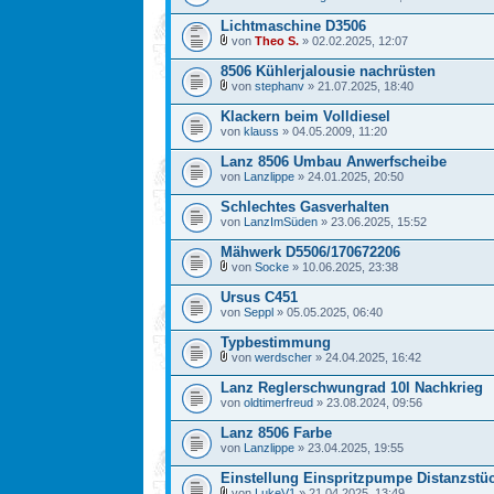
Lichtmaschine D3506
von
Theo S.
» 02.02.2025, 12:07
8506 Kühlerjalousie nachrüsten
von
stephanv
» 21.07.2025, 18:40
Klackern beim Volldiesel
von
klauss
» 04.05.2009, 11:20
Lanz 8506 Umbau Anwerfscheibe
von
Lanzlippe
» 24.01.2025, 20:50
Schlechtes Gasverhalten
von
LanzImSüden
» 23.06.2025, 15:52
Mähwerk D5506/170672206
von
Socke
» 10.06.2025, 23:38
Ursus C451
von
Seppl
» 05.05.2025, 06:40
Typbestimmung
von
werdscher
» 24.04.2025, 16:42
Lanz Reglerschwungrad 10l Nachkrieg
von
oldtimerfreud
» 23.08.2024, 09:56
Lanz 8506 Farbe
von
Lanzlippe
» 23.04.2025, 19:55
Einstellung Einspritzpumpe Distanzstü
von
LukeV1
» 21.04.2025, 13:49