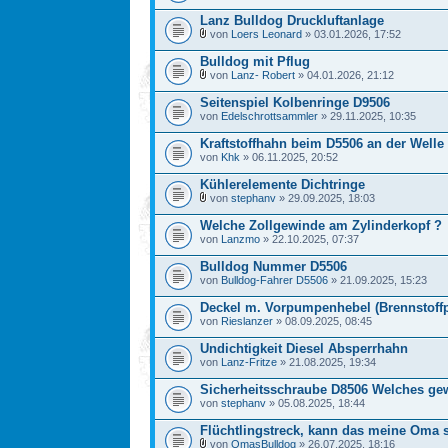
Lanz Bulldog Druckluftanlage
von
Loers Leonard
» 03.01.2026, 17:52
Bulldog mit Pflug
von
Lanz- Robert
» 04.01.2026, 21:12
Seitenspiel Kolbenringe D9506
von
Edelschrottsammler
» 29.11.2025, 10:35
Kraftstoffhahn beim D5506 an der Welle
von
Khk
» 06.11.2025, 20:52
Kühlerelemente Dichtringe
von
stephanv
» 29.09.2025, 18:03
Welche Zollgewinde am Zylinderkopf ?
von
Lanzmo
» 22.10.2025, 07:37
Bulldog Nummer D5506
von
Bulldog-Fahrer D5506
» 21.09.2025, 15:23
Deckel m. Vorpumpenhebel (Brennstof
von
Rieslanzer
» 08.09.2025, 08:45
Undichtigkeit Diesel Absperrhahn
von
Lanz-Fritze
» 21.08.2025, 19:34
Sicherheitsschraube D8506 Welches ge
von
stephanv
» 05.08.2025, 18:44
Flüchtlingstreck, kann das meine Oma 
von
OmasBulldog
» 26.07.2025, 18:16