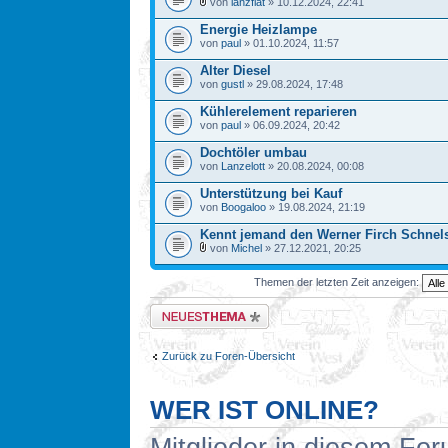
von
lanzfiat
» 10.12.2024, 22:41
Energie Heizlampe
von
paul
» 01.10.2024, 11:57
Alter Diesel
von
gustl
» 29.08.2024, 17:48
Kühlerelement reparieren
von
paul
» 06.09.2024, 20:42
Dochtöler umbau
von
Lanzelott
» 20.08.2024, 00:08
Unterstützung bei Kauf
von
Boogaloo
» 19.08.2024, 21:19
Kennt jemand den Werner Firch Schnel
von
Michel
» 27.12.2021, 20:25
Themen der letzten Zeit anzeigen:
Neues Thema erstellen
Zurück zu Foren-Übersicht
WER IST ONLINE?