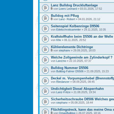
Lanz Bulldog Druckluftanlage
von
Loers Leonard
» 03.01.2026, 17:52
Bulldog mit Pflug
von
Lanz- Robert
» 04.01.2026, 21:12
Seitenspiel Kolbenringe D9506
von
Edelschrottsammler
» 29.11.2025, 10:35
Kraftstoffhahn beim D5506 an der Welle
von
Khk
» 06.11.2025, 20:52
Kühlerelemente Dichtringe
von
stephanv
» 29.09.2025, 18:03
Welche Zollgewinde am Zylinderkopf ?
von
Lanzmo
» 22.10.2025, 07:37
Bulldog Nummer D5506
von
Bulldog-Fahrer D5506
» 21.09.2025, 15:23
Deckel m. Vorpumpenhebel (Brennstof
von
Rieslanzer
» 08.09.2025, 08:45
Undichtigkeit Diesel Absperrhahn
von
Lanz-Fritze
» 21.08.2025, 19:34
Sicherheitsschraube D8506 Welches ge
von
stephanv
» 05.08.2025, 18:44
Flüchtlingstreck, kann das meine Oma 
von
OmasBulldog
» 26.07.2025, 18:16