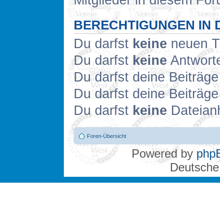
Mitglieder in diesem For
BERECHTIGUNGEN IN 
Du darfst
keine
neuen Th
Du darfst
keine
Antworte
Du darfst deine Beiträg
Du darfst deine Beiträg
Du darfst
keine
Dateianh
Foren-Übersicht
Powered by
php
Deutsche