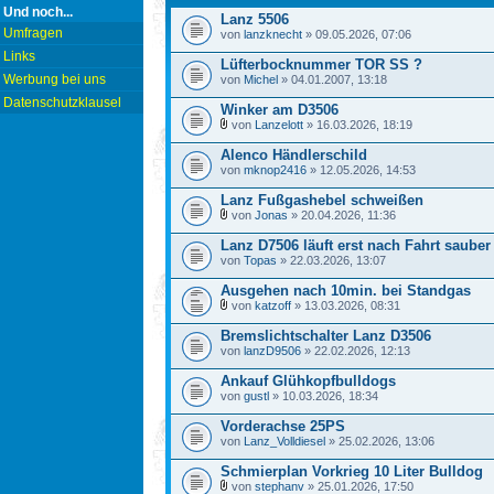
Und noch...
Lanz 5506
Umfragen
von
lanzknecht
» 09.05.2026, 07:06
Links
Lüfterbocknummer TOR SS ?
Werbung bei uns
von
Michel
» 04.01.2007, 13:18
Datenschutzklausel
Winker am D3506
von
Lanzelott
» 16.03.2026, 18:19
Alenco Händlerschild
von
mknop2416
» 12.05.2026, 14:53
Lanz Fußgashebel schweißen
von
Jonas
» 20.04.2026, 11:36
Lanz D7506 läuft erst nach Fahrt saube
von
Topas
» 22.03.2026, 13:07
Ausgehen nach 10min. bei Standgas
von
katzoff
» 13.03.2026, 08:31
Bremslichtschalter Lanz D3506
von
lanzD9506
» 22.02.2026, 12:13
Ankauf Glühkopfbulldogs
von
gustl
» 10.03.2026, 18:34
Vorderachse 25PS
von
Lanz_Volldiesel
» 25.02.2026, 13:06
Schmierplan Vorkrieg 10 Liter Bulldog
von
stephanv
» 25.01.2026, 17:50