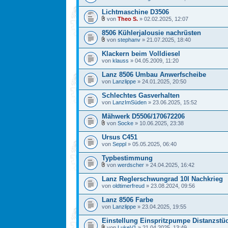
Lichtmaschine D3506
von
Theo S.
» 02.02.2025, 12:07
8506 Kühlerjalousie nachrüsten
von
stephanv
» 21.07.2025, 18:40
Klackern beim Volldiesel
von
klauss
» 04.05.2009, 11:20
Lanz 8506 Umbau Anwerfscheibe
von
Lanzlippe
» 24.01.2025, 20:50
Schlechtes Gasverhalten
von
LanzImSüden
» 23.06.2025, 15:52
Mähwerk D5506/170672206
von
Socke
» 10.06.2025, 23:38
Ursus C451
von
Seppl
» 05.05.2025, 06:40
Typbestimmung
von
werdscher
» 24.04.2025, 16:42
Lanz Reglerschwungrad 10l Nachkrieg
von
oldtimerfreud
» 23.08.2024, 09:56
Lanz 8506 Farbe
von
Lanzlippe
» 23.04.2025, 19:55
Einstellung Einspritzpumpe Distanzstü
von
LukeV1
» 21.04.2025, 13:49