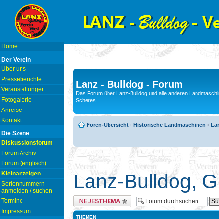
Home
Der Verein
Über uns
Presseberichte
Lanz - Bulldog - Forum
Veranstaltungen
Das Forum über Lanz-Bulldog und alle anderen Landmaschin
Fotogalerie
Scheres
Anreise
Kontakt
Foren-Übersicht
‹
Historische Landmaschinen
‹
La
Die Szene
Diskussionsforum
Forum Archiv
Forum (englisch)
Kleinanzeigen
Lanz-Bulldog, G
Seriennummern
anmelden / suchen
Neues Thema erstellen
Termine
Impressum
THEMEN