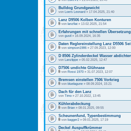
Bulldog Grundgewicht
von
Loers Leonard
» 17.04.2025, 21:40
Lanz D9506 Kolben Konturen
von
lanzfiat
» 13.02.2025, 21:54
Erfahrungen mit schnellen Übersetzunge
von
gustl
» 16.09.2024, 16:35
Daten Reglereinstellung Lanz D5506 Se
von
simpson1986
» 27.09.2023, 12:00
D 8506 Zylinderdeckel Wasser abdichte
von
Lanzlippe
» 05.02.2025, 12:47
D7506 undichte Glühnase
von
Rossi 1970
» 31.07.2023, 12:07
Bremsen einstellen 7506 Vorkrieg
von
bluelagune
» 08.09.2024, 15:21
Dach für den Lanz
von
Timo
» 27.10.2022, 13:45
Kühlerabdeckung
von
Brian
» 08.01.2025, 09:55
Scheunenfund, Typenbestimmung
von
bagger2
» 09.01.2025, 17:19
Deckel Auspuffkrümmer