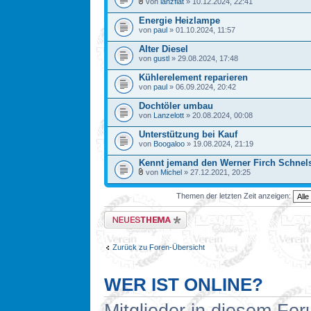
von
lanzfiat
» 10.12.2024, 22:41
Energie Heizlampe
von
paul
» 01.10.2024, 11:57
Alter Diesel
von
gustl
» 29.08.2024, 17:48
Kühlerelement reparieren
von
paul
» 06.09.2024, 20:42
Dochtöler umbau
von
Lanzelott
» 20.08.2024, 00:08
Unterstützung bei Kauf
von
Boogaloo
» 19.08.2024, 21:19
Kennt jemand den Werner Firch Schnel
von
Michel
» 27.12.2021, 20:25
Themen der letzten Zeit anzeigen:
Neues Thema erstellen
Zurück zu Foren-Übersicht
WER IST ONLINE?