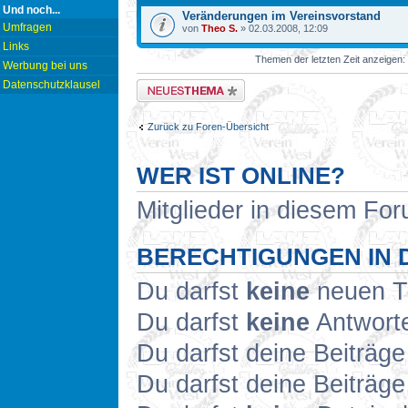
Und noch...
Veränderungen im Vereinsvorstand
Umfragen
von
Theo S.
» 02.03.2008, 12:09
Links
Themen der letzten Zeit anzeigen:
Werbung bei uns
Datenschutzklausel
Neues Thema erstellen
Zurück zu Foren-Übersicht
WER IST ONLINE?
Mitglieder in diesem For
BERECHTIGUNGEN IN 
Du darfst
keine
neuen Th
Du darfst
keine
Antworte
Du darfst deine Beiträg
Du darfst deine Beiträg