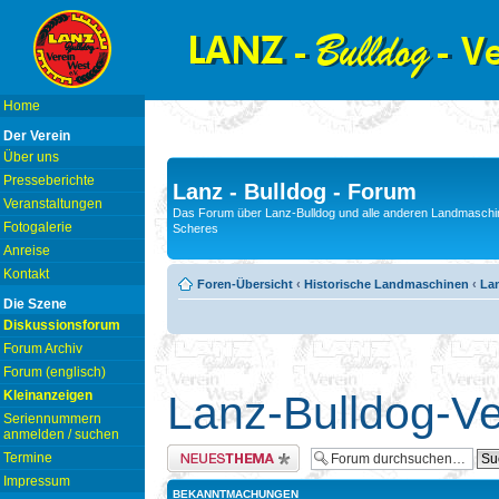
Home
Der Verein
Über uns
Presseberichte
Lanz - Bulldog - Forum
Veranstaltungen
Das Forum über Lanz-Bulldog und alle anderen Landmaschin
Fotogalerie
Scheres
Anreise
Kontakt
Foren-Übersicht
‹
Historische Landmaschinen
‹
Lan
Die Szene
Diskussionsforum
Forum Archiv
Forum (englisch)
Kleinanzeigen
Lanz-Bulldog-Ver
Seriennummern
anmelden / suchen
Neues Thema erstellen
Termine
Impressum
BEKANNTMACHUNGEN