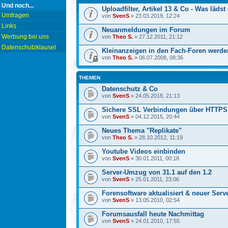
Und noch...
Uploadfilter, Artikel 13 & Co - Was läd
Umfragen
von
SvenS
» 23.03.2019, 12:24
Links
Neuanmeldungen im Forum
Werbung bei uns
von
Theo S.
» 27.12.2011, 21:12
Datenschutzklausel
Kleinanzeigen in den Fach-Foren werden
von
Theo S.
» 06.07.2008, 08:36
THEMEN
Datenschutz & Co
von
SvenS
» 24.05.2018, 21:13
Sichere SSL Verbindungen über HTTPS 
von
SvenS
» 04.12.2015, 20:44
Neues Thema "Replikate"
von
Theo S.
» 28.10.2012, 11:19
Youtube Videos einbinden
von
SvenS
» 30.01.2011, 00:18
Server-Umzug von 31.1 auf den 1.2
von
SvenS
» 25.01.2011, 23:06
Forensoftware aktualisiert & neuer Serv
von
SvenS
» 13.05.2010, 02:54
Forumsausfall heute Nachmittag
von
SvenS
» 24.01.2010, 17:55