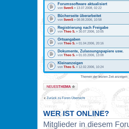
Forumssoftware aktualisiert
von
SvenS
» 13.07.2008, 02:22
Bücherseite überarbeitet
von
SvenS
» 08.08.2006, 10:58
Registrierung nach Freigabe
von
Theo S.
» 30.07.2006, 10:05
Ortsangaben
von
Theo S.
» 01.04.2006, 20:16
Dokumente, Zulassungspapiere usw.
von
Theo S.
» 01.03.2006, 13:08
Kleinanzeigen
von
Theo S.
» 12.02.2006, 10:24
Themen der letzten Zeit anzeigen:
Neues Thema erstellen
Zurück zu Foren-Übersicht
WER IST ONLINE?
Mitglieder in diesem For