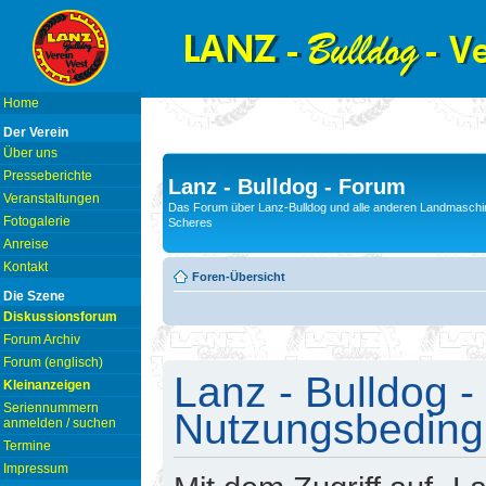
Home
Der Verein
Über uns
Presseberichte
Lanz - Bulldog - Forum
Veranstaltungen
Das Forum über Lanz-Bulldog und alle anderen Landmaschin
Fotogalerie
Scheres
Anreise
Kontakt
Foren-Übersicht
Die Szene
Diskussionsforum
Forum Archiv
Forum (englisch)
Lanz - Bulldog -
Kleinanzeigen
Seriennummern
Nutzungsbedin
anmelden / suchen
Termine
Impressum