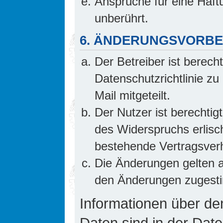
Ansprüche für eine Haf
unberührt.
6. ÄNDERUNGSVORB
Der Betreiber ist berech
Datenschutzrichtlinie z
Mail mitgeteilt.
Der Nutzer ist berechti
des Widerspruchs erlis
bestehende Vertragsverhä
Die Änderungen gelten a
den Änderungen zugesti
Informationen über d
Daten sind in der Date