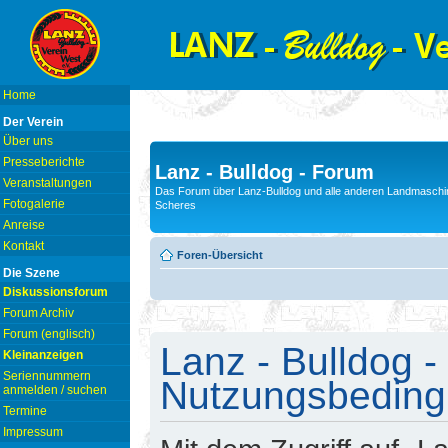
Home
Der Verein
Über uns
Presseberichte
Lanz - Bulldog - Forum
Veranstaltungen
Das Forum über Lanz-Bulldog und alle anderen Landmaschin
Fotogalerie
Scheres
Anreise
Kontakt
Foren-Übersicht
Die Szene
Diskussionsforum
Forum Archiv
Forum (englisch)
Lanz - Bulldog -
Kleinanzeigen
Seriennummern
Nutzungsbedin
anmelden / suchen
Termine
Impressum