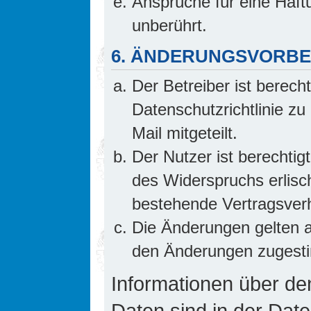
Ansprüche für eine Haf
unberührt.
6. ÄNDERUNGSVORB
Der Betreiber ist berech
Datenschutzrichtlinie z
Mail mitgeteilt.
Der Nutzer ist berechti
des Widerspruchs erlis
bestehende Vertragsverhä
Die Änderungen gelten a
den Änderungen zugesti
Informationen über d
Daten sind in der Date