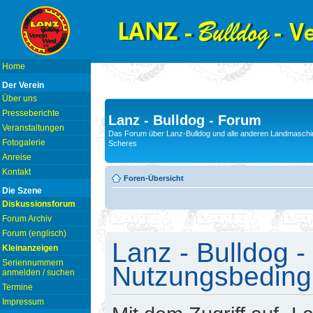
Home
Der Verein
Über uns
Presseberichte
Lanz - Bulldog - Forum
Veranstaltungen
Das Forum über Lanz-Bulldog und alle anderen Landmaschin
Fotogalerie
Scheres
Anreise
Kontakt
Foren-Übersicht
Die Szene
Diskussionsforum
Forum Archiv
Forum (englisch)
Lanz - Bulldog -
Kleinanzeigen
Seriennummern
Nutzungsbedin
anmelden / suchen
Termine
Impressum