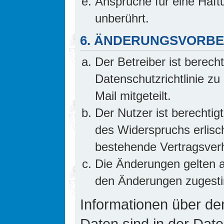
Ansprüche für eine Haf
unberührt.
6. ÄNDERUNGSVORB
Der Betreiber ist berech
Datenschutzrichtlinie z
Mail mitgeteilt.
Der Nutzer ist berechti
des Widerspruchs erlis
bestehende Vertragsverhä
Die Änderungen gelten a
den Änderungen zugesti
Informationen über d
Daten sind in der Date