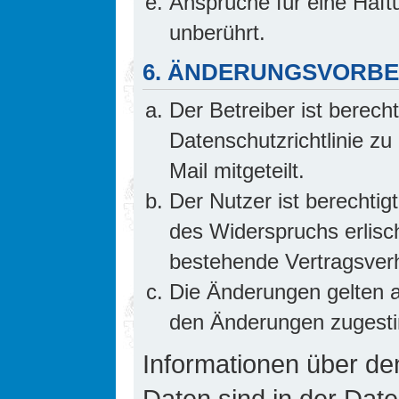
Ansprüche für eine Haf
unberührt.
6. ÄNDERUNGSVORB
Der Betreiber ist berech
Datenschutzrichtlinie z
Mail mitgeteilt.
Der Nutzer ist berechti
des Widerspruchs erlis
bestehende Vertragsverhä
Die Änderungen gelten a
den Änderungen zugesti
Informationen über d
Daten sind in der Date