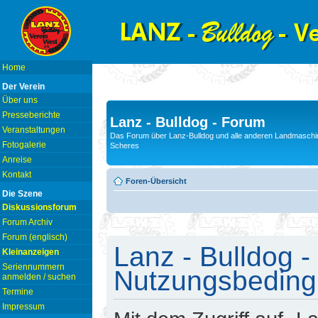
Home
Der Verein
Über uns
Presseberichte
Lanz - Bulldog - Forum
Veranstaltungen
Das Forum über Lanz-Bulldog und alle anderen Landmaschin
Fotogalerie
Scheres
Anreise
Kontakt
Foren-Übersicht
Die Szene
Diskussionsforum
Forum Archiv
Forum (englisch)
Lanz - Bulldog -
Kleinanzeigen
Seriennummern
Nutzungsbedin
anmelden / suchen
Termine
Impressum