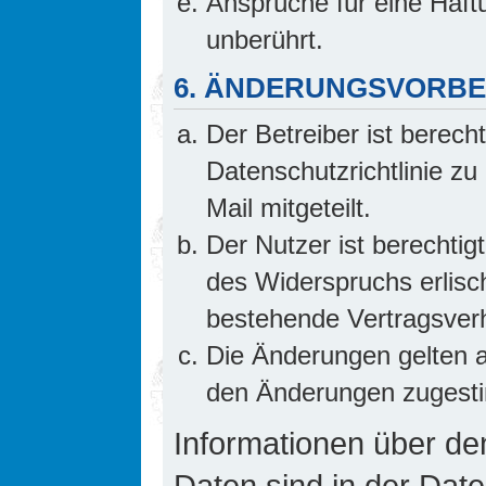
Ansprüche für eine Haf
unberührt.
6. ÄNDERUNGSVORB
Der Betreiber ist berech
Datenschutzrichtlinie z
Mail mitgeteilt.
Der Nutzer ist berechti
des Widerspruchs erlis
bestehende Vertragsverhä
Die Änderungen gelten a
den Änderungen zugesti
Informationen über d
Daten sind in der Date