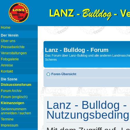
Home
Der Verein
Über uns
Presseberichte
Lanz - Bulldog - Forum
Veranstaltungen
Das Forum über Lanz-Bulldog und alle anderen Landmaschin
Fotogalerie
Scheres
Anreise
Kontakt
Foren-Übersicht
Die Szene
Diskussionsforum
Forum Archiv
Forum (englisch)
Lanz - Bulldog -
Kleinanzeigen
Seriennummern
Nutzungsbedin
anmelden / suchen
Termine
Impressum