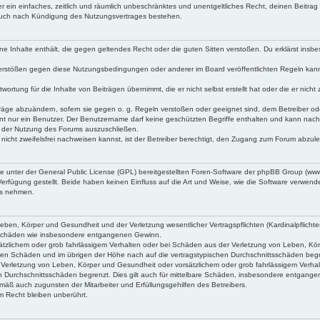
iber ein einfaches, zeitlich und räumlich unbeschränktes und unentgeltliches Recht, deinen Beitr
 auch nach Kündigung des Nutzungsvertrages bestehen.
keine Inhalte enthält, die gegen geltendes Recht oder die guten Sitten verstoßen. Du erklärst ins
Verstößen gegen diese Nutzungsbedingungen oder anderer im Board veröffentlichten Regeln kan
wortung für die Inhalte von Beiträgen übernimmt, die er nicht selbst erstellt hat oder die er ni
träge abzuändern, sofern sie gegen o. g. Regeln verstoßen oder geeignet sind, dem Betreiber o
nt nur ein Benutzer. Der Benutzername darf keine geschützten Begriffe enthalten und kann nachträ
on der Nutzung des Forums auszuschließen.
 nicht zweifelsfrei nachweisen kannst, ist der Betreiber berechtigt, den Zugang zum Forum abzul
ne unter der General Public License (GPL) bereitgestellten Foren-Software der phpBB Group (w
rfügung gestellt. Beide haben keinen Einfluss auf die Art und Weise, wie die Software verwen
uss nehmen.
ben, Körper und Gesundheit und der Verletzung wesentlicher Vertragspflichten (Kardinalpflichten
lgeschäden wie insbesondere entgangenen Gewinn.
tzlichem oder grob fahrlässigem Verhalten oder bei Schäden aus der Verletzung von Leben, Körpe
aren Schäden und im übrigen der Höhe nach auf die vertragstypischen Durchschnittsschäden beg
Verletzung von Leben, Körper und Gesundheit oder vorsätzlichem oder grob fahrlässigem Verhal
n Durchschnittsschäden begrenzt. Dies gilt auch für mittelbare Schäden, insbesondere entgang
mäß auch zugunsten der Mitarbeiter und Erfüllungsgehilfen des Betreibers.
 Recht bleiben unberührt.