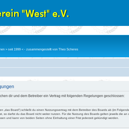
en > seit 1999 < - zusammengestellt von Theo Scheres
ngungen
wischen dir und dem Betreiber ein Vertrag mit folgenden Regelungen geschlossen:
nden „das Board“) schließt du einen Nutzungsvertrag mit dem Betreiber des Boards ab (im Folgend
, so darfst du das Board nicht weiter nutzen. Für die Nutzung des Boards gelten jeweils die an d
ssen und kann von beiden Seiten ohne Einhaltung einer Frist jederzeit gekündigt werden.