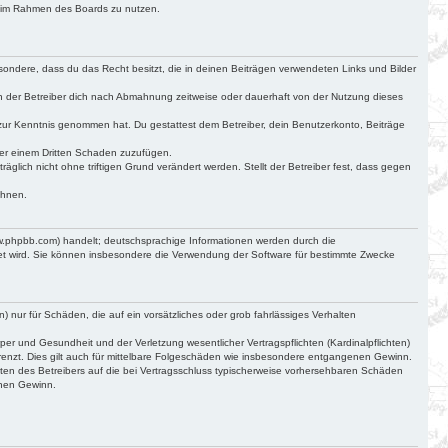
ag im Rahmen des Boards zu nutzen.
besondere, dass du das Recht besitzt, die in deinen Beiträgen verwendeten Links und Bilder
n der Betreiber dich nach Abmahnung zeitweise oder dauerhaft von der Nutzung dieses
cht zur Kenntnis genommen hat. Du gestattest dem Betreiber, dein Benutzerkonto, Beiträge
der einem Dritten Schaden zuzufügen.
glich nicht ohne triftigen Grund verändert werden. Stellt der Betreiber fest, dass gegen
ehnen.
ww.phpbb.com) handelt; deutschsprachige Informationen werden durch die
det wird. Sie können insbesondere die Verwendung der Software für bestimmte Zwecke
) nur für Schäden, die auf ein vorsätzliches oder grob fahrlässiges Verhalten
r und Gesundheit und der Verletzung wesentlicher Vertragspflichten (Kardinalpflichten)
renzt. Dies gilt auch für mittelbare Folgeschäden wie insbesondere entgangenen Gewinn.
ten des Betreibers auf die bei Vertragsschluss typischerweise vorhersehbaren Schäden
enen Gewinn.