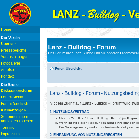
Home
Der Verein
Über uns
Lanz - Bulldog - Forum
Presseberichte
Das Forum über Lanz-Bulldog und alle anderen Landmaschin
Veranstaltungen
Fotogalerie
Foren-Übersicht
Anreise
Kontakt
Die Szene
Diskussionsforum
Lanz - Bulldog - Forum - Nutzungsbedi
Forum Archiv
Mit dem Zugriff auf „Lanz - Bulldog - Forum“ wird z
Forum (englisch)
Kleinanzeigen
1. NUTZUNGSVERTRAG
Seriennummern
Mit dem Zugriff auf „Lanz - Bulldog - Forum“ (im Folge
anmelden / suchen
Wenn du mit diesen Regelungen nicht einverstanden bist
Termine
Der Nutzungsvertrag wird auf unbestimmte Zeit geschlo
Impressum
2. EINRÄUMUNG VON NUTZUNGSRECHTEN