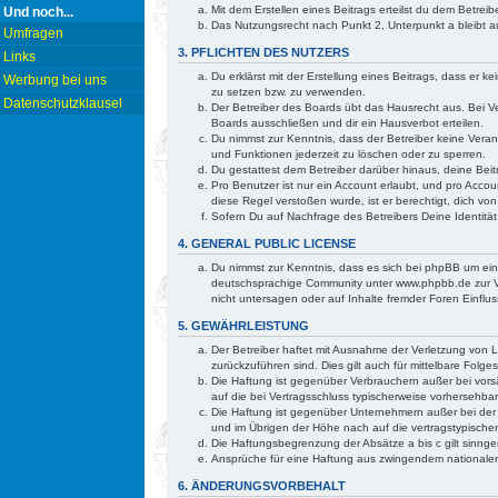
Mit dem Erstellen eines Beitrags erteilst du dem Betre
Und noch...
Das Nutzungsrecht nach Punkt 2, Unterpunkt a bleibt
Umfragen
3. PFLICHTEN DES NUTZERS
Links
Du erklärst mit der Erstellung eines Beitrags, dass er 
Werbung bei uns
zu setzen bzw. zu verwenden.
Datenschutzklausel
Der Betreiber des Boards übt das Hausrecht aus. Bei 
Boards ausschließen und dir ein Hausverbot erteilen.
Du nimmst zur Kenntnis, dass der Betreiber keine Verant
und Funktionen jederzeit zu löschen oder zu sperren.
Du gestattest dem Betreiber darüber hinaus, deine Bei
Pro Benutzer ist nur ein Account erlaubt, und pro Accou
diese Regel verstoßen wurde, ist er berechtigt, dich v
Sofern Du auf Nachfrage des Betreibers Deine Identität
4. GENERAL PUBLIC LICENSE
Du nimmst zur Kenntnis, dass es sich bei phpBB um ei
deutschsprachige Community unter www.phpbb.de zur Ve
nicht untersagen oder auf Inhalte fremder Foren Einfl
5. GEWÄHRLEISTUNG
Der Betreiber haftet mit Ausnahme der Verletzung von Le
zurückzuführen sind. Dies gilt auch für mittelbare Fo
Die Haftung ist gegenüber Verbrauchern außer bei vorsä
auf die bei Vertragsschluss typischerweise vorhersehb
Die Haftung ist gegenüber Unternehmern außer bei der 
und im Übrigen der Höhe nach auf die vertragstypische
Die Haftungsbegrenzung der Absätze a bis c gilt sinnge
Ansprüche für eine Haftung aus zwingendem nationalem
6. ÄNDERUNGSVORBEHALT