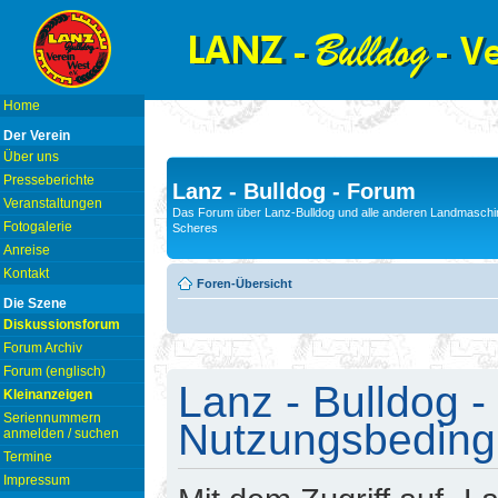
Home
Der Verein
Über uns
Presseberichte
Lanz - Bulldog - Forum
Veranstaltungen
Das Forum über Lanz-Bulldog und alle anderen Landmaschin
Fotogalerie
Scheres
Anreise
Kontakt
Foren-Übersicht
Die Szene
Diskussionsforum
Forum Archiv
Forum (englisch)
Lanz - Bulldog -
Kleinanzeigen
Seriennummern
Nutzungsbedin
anmelden / suchen
Termine
Impressum