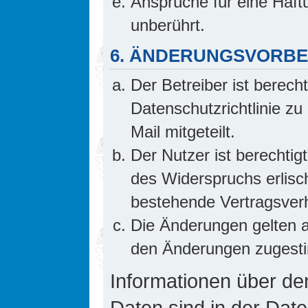
Ansprüche für eine Haf
unberührt.
6. ÄNDERUNGSVORB
Der Betreiber ist berech
Datenschutzrichtlinie z
Mail mitgeteilt.
Der Nutzer ist berechti
des Widerspruchs erlis
bestehende Vertragsverhä
Die Änderungen gelten a
den Änderungen zugesti
Informationen über d
Daten sind in der Date