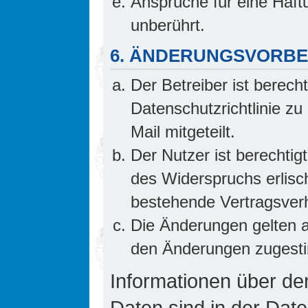
Ansprüche für eine Haf
unberührt.
6. ÄNDERUNGSVORB
Der Betreiber ist berech
Datenschutzrichtlinie z
Mail mitgeteilt.
Der Nutzer ist berechti
des Widerspruchs erlis
bestehende Vertragsverhä
Die Änderungen gelten a
den Änderungen zugesti
Informationen über d
Daten sind in der Date