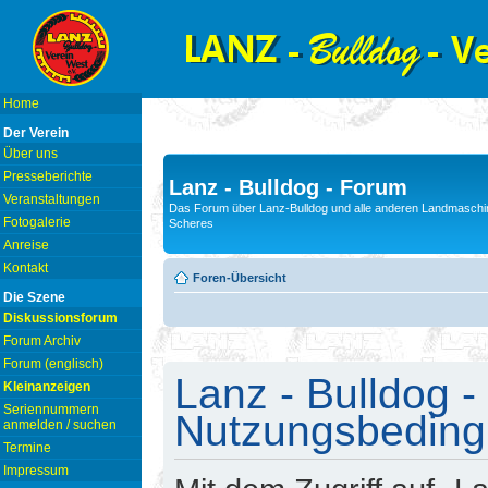
Home
Der Verein
Über uns
Presseberichte
Lanz - Bulldog - Forum
Veranstaltungen
Das Forum über Lanz-Bulldog und alle anderen Landmaschin
Fotogalerie
Scheres
Anreise
Kontakt
Foren-Übersicht
Die Szene
Diskussionsforum
Forum Archiv
Forum (englisch)
Lanz - Bulldog -
Kleinanzeigen
Seriennummern
Nutzungsbedin
anmelden / suchen
Termine
Impressum