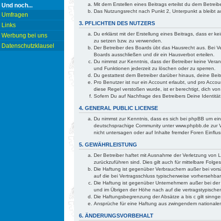
Mit dem Erstellen eines Beitrags erteilst du dem Betre
Und noch...
Das Nutzungsrecht nach Punkt 2, Unterpunkt a bleibt
Umfragen
3. PFLICHTEN DES NUTZERS
Links
Du erklärst mit der Erstellung eines Beitrags, dass er 
Werbung bei uns
zu setzen bzw. zu verwenden.
Datenschutzklausel
Der Betreiber des Boards übt das Hausrecht aus. Bei 
Boards ausschließen und dir ein Hausverbot erteilen.
Du nimmst zur Kenntnis, dass der Betreiber keine Verant
und Funktionen jederzeit zu löschen oder zu sperren.
Du gestattest dem Betreiber darüber hinaus, deine Bei
Pro Benutzer ist nur ein Account erlaubt, und pro Accou
diese Regel verstoßen wurde, ist er berechtigt, dich v
Sofern Du auf Nachfrage des Betreibers Deine Identität
4. GENERAL PUBLIC LICENSE
Du nimmst zur Kenntnis, dass es sich bei phpBB um ei
deutschsprachige Community unter www.phpbb.de zur Ve
nicht untersagen oder auf Inhalte fremder Foren Einfl
5. GEWÄHRLEISTUNG
Der Betreiber haftet mit Ausnahme der Verletzung von Le
zurückzuführen sind. Dies gilt auch für mittelbare Fo
Die Haftung ist gegenüber Verbrauchern außer bei vorsä
auf die bei Vertragsschluss typischerweise vorhersehb
Die Haftung ist gegenüber Unternehmern außer bei der 
und im Übrigen der Höhe nach auf die vertragstypische
Die Haftungsbegrenzung der Absätze a bis c gilt sinnge
Ansprüche für eine Haftung aus zwingendem nationalem
6. ÄNDERUNGSVORBEHALT