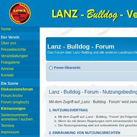
Home
Der Verein
Über uns
Lanz - Bulldog - Forum
Presseberichte
Das Forum über Lanz-Bulldog und alle anderen Landmaschin
Veranstaltungen
Fotogalerie
Foren-Übersicht
Anreise
Kontakt
Die Szene
Diskussionsforum
Lanz - Bulldog - Forum - Nutzungsbedi
Forum Archiv
Mit dem Zugriff auf „Lanz - Bulldog - Forum“ wird z
Forum (englisch)
Kleinanzeigen
1. NUTZUNGSVERTRAG
Seriennummern
Mit dem Zugriff auf „Lanz - Bulldog - Forum“ (im Folge
anmelden / suchen
Wenn du mit diesen Regelungen nicht einverstanden bist
Termine
Der Nutzungsvertrag wird auf unbestimmte Zeit geschlo
Impressum
2. EINRÄUMUNG VON NUTZUNGSRECHTEN