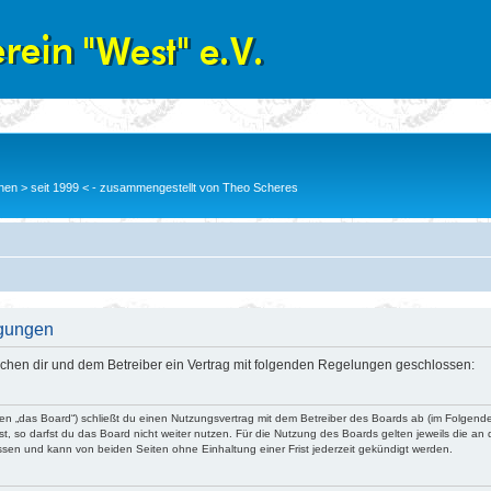
en > seit 1999 < - zusammengestellt von Theo Scheres
ngungen
wischen dir und dem Betreiber ein Vertrag mit folgenden Regelungen geschlossen:
nden „das Board“) schließt du einen Nutzungsvertrag mit dem Betreiber des Boards ab (im Folgend
, so darfst du das Board nicht weiter nutzen. Für die Nutzung des Boards gelten jeweils die an d
ssen und kann von beiden Seiten ohne Einhaltung einer Frist jederzeit gekündigt werden.