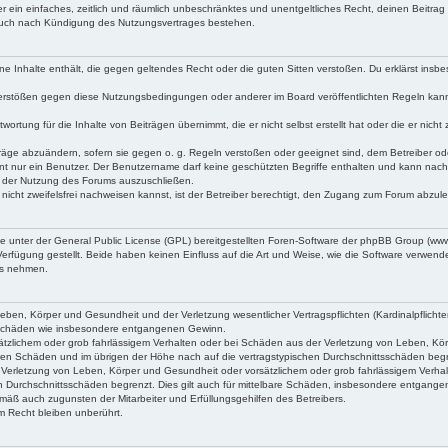
iber ein einfaches, zeitlich und räumlich unbeschränktes und unentgeltliches Recht, deinen Beitr
 auch nach Kündigung des Nutzungsvertrages bestehen.
keine Inhalte enthält, die gegen geltendes Recht oder die guten Sitten verstoßen. Du erklärst ins
Verstößen gegen diese Nutzungsbedingungen oder anderer im Board veröffentlichten Regeln kan
wortung für die Inhalte von Beiträgen übernimmt, die er nicht selbst erstellt hat oder die er ni
träge abzuändern, sofern sie gegen o. g. Regeln verstoßen oder geeignet sind, dem Betreiber o
nt nur ein Benutzer. Der Benutzername darf keine geschützten Begriffe enthalten und kann nachträ
on der Nutzung des Forums auszuschließen.
 nicht zweifelsfrei nachweisen kannst, ist der Betreiber berechtigt, den Zugang zum Forum abzul
ne unter der General Public License (GPL) bereitgestellten Foren-Software der phpBB Group (w
rfügung gestellt. Beide haben keinen Einfluss auf die Art und Weise, wie die Software verwen
uss nehmen.
ben, Körper und Gesundheit und der Verletzung wesentlicher Vertragspflichten (Kardinalpflichten
lgeschäden wie insbesondere entgangenen Gewinn.
tzlichem oder grob fahrlässigem Verhalten oder bei Schäden aus der Verletzung von Leben, Körpe
aren Schäden und im übrigen der Höhe nach auf die vertragstypischen Durchschnittsschäden beg
Verletzung von Leben, Körper und Gesundheit oder vorsätzlichem oder grob fahrlässigem Verhal
n Durchschnittsschäden begrenzt. Dies gilt auch für mittelbare Schäden, insbesondere entgang
mäß auch zugunsten der Mitarbeiter und Erfüllungsgehilfen des Betreibers.
 Recht bleiben unberührt.