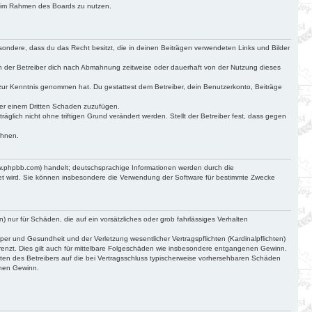
ag im Rahmen des Boards zu nutzen.
besondere, dass du das Recht besitzt, die in deinen Beiträgen verwendeten Links und Bilder
n der Betreiber dich nach Abmahnung zeitweise oder dauerhaft von der Nutzung dieses
cht zur Kenntnis genommen hat. Du gestattest dem Betreiber, dein Benutzerkonto, Beiträge
der einem Dritten Schaden zuzufügen.
glich nicht ohne triftigen Grund verändert werden. Stellt der Betreiber fest, dass gegen
ehnen.
ww.phpbb.com) handelt; deutschsprachige Informationen werden durch die
det wird. Sie können insbesondere die Verwendung der Software für bestimmte Zwecke
) nur für Schäden, die auf ein vorsätzliches oder grob fahrlässiges Verhalten
r und Gesundheit und der Verletzung wesentlicher Vertragspflichten (Kardinalpflichten)
renzt. Dies gilt auch für mittelbare Folgeschäden wie insbesondere entgangenen Gewinn.
ten des Betreibers auf die bei Vertragsschluss typischerweise vorhersehbaren Schäden
enen Gewinn.