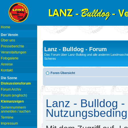
Home
Der Verein
Über uns
Presseberichte
Lanz - Bulldog - Forum
Veranstaltungen
Das Forum über Lanz-Bulldog und alle anderen Landmaschin
Fotogalerie
Scheres
Anreise
Kontakt
Foren-Übersicht
Die Szene
Diskussionsforum
Forum Archiv
Forum (englisch)
Lanz - Bulldog -
Kleinanzeigen
Seriennummern
Nutzungsbedin
anmelden / suchen
Termine
Impressum