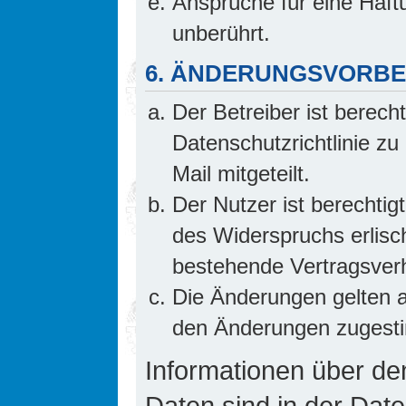
Ansprüche für eine Haf
unberührt.
6. ÄNDERUNGSVORB
Der Betreiber ist berech
Datenschutzrichtlinie z
Mail mitgeteilt.
Der Nutzer ist berechti
des Widerspruchs erlis
bestehende Vertragsverhä
Die Änderungen gelten a
den Änderungen zugesti
Informationen über d
Daten sind in der Date